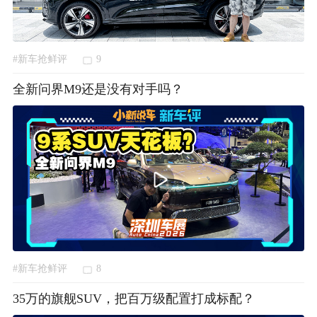
#新车抢鲜评
9
全新问界M9还是没有对手吗？
#新车抢鲜评
8
35万的旗舰SUV，把百万级配置打成标配？