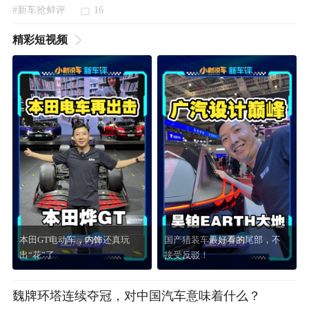
#新车抢鲜评
16
精彩短视频
本田GT电动车，内饰还真玩
国产猎装车最好看的尾部，不
出“花”了
接受反驳！
魏牌环塔连续夺冠，对中国汽车意味着什么？