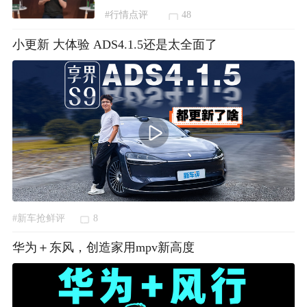
#行情点评
48
小更新 大体验 ADS4.1.5还是太全面了
#新车抢鲜评
8
华为＋东风，创造家用mpv新高度