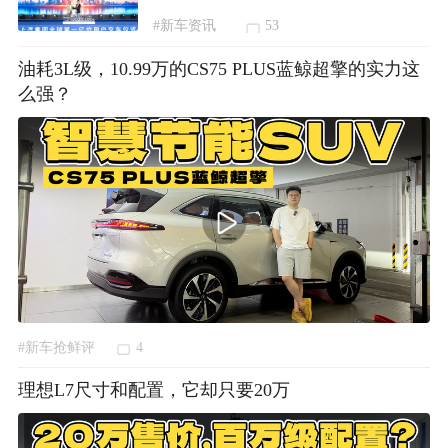
#新车资讯
53
油耗3L级，10.99万的CS75 PLUS蓝鲸超擎的实力这
么强？
#新车抢鲜评
4
理想L7尺寸和配置，它却只要20万