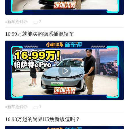
#新车抢鲜评
2
16.99万就能买的德系插混轿车
#新车抢鲜评
3
16.98万起的尚界H5焕新版值吗？