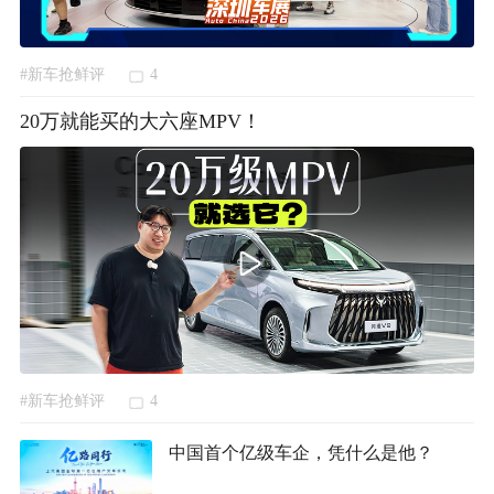
#新车抢鲜评
4
20万就能买的大六座MPV！
#新车抢鲜评
4
中国首个亿级车企，凭什么是他？