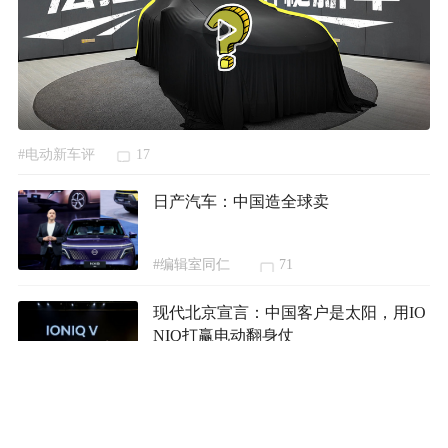
#电动新车评
17
日产汽车：中国造全球卖
#编辑室同仁
71
现代北京宣言：中国客户是太阳，用IO
NIQ打赢电动翻身仗
#车评人语
63
CR-V同源动力+底盘