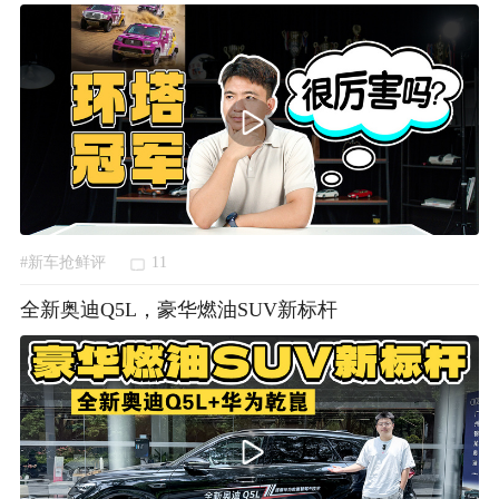
#新车抢鲜评
11
全新奥迪Q5L，豪华燃油SUV新标杆