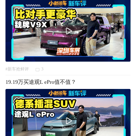
#新车抢鲜评
3
19.19万买途观L ePro值不值？