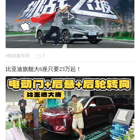
#电动新车评
3
比亚迪旗舰大6座只要23万起！