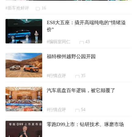
#新车抢鲜评
16
ES8大五座：撬开高端纯电的“情绪溢
价”
#编辑室同仁
43
福特柳州越野公园开园
#行情点评
35
汽车底盘百年逻辑，被它颠覆了
#行情点评
54
零跑D99上市：钻研技术、琢磨市场