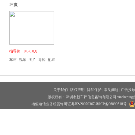
纬度
指导价：0.0-0.0万
车评
视频
图片
导购
配置
关于我们
|
版权声明
|
隐私保护
|
常见问题
|
广告投
版权所有：深圳市新车评信息咨询有限公司 xincheping
增值电信业务经营许可证粤B2-20070367
粤ICP备06090518号