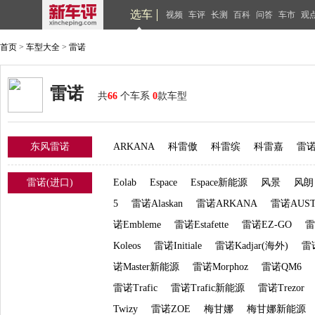
选车
视频
车评
长测
百科
问答
车市
观
首页
>
车型大全
>
雷诺
雷诺
共
66
个车系
0
款车型
东风雷诺
ARKANA
科雷傲
科雷缤
科雷嘉
雷诺
雷诺(进口)
Eolab
Espace
Espace新能源
风景
风朗
5
雷诺Alaskan
雷诺ARKANA
雷诺AUST
诺Embleme
雷诺Estafette
雷诺EZ-GO
雷
Koleos
雷诺Initiale
雷诺Kadjar(海外)
雷诺
诺Master新能源
雷诺Morphoz
雷诺QM6
雷诺Trafic
雷诺Trafic新能源
雷诺Trezor
Twizy
雷诺ZOE
梅甘娜
梅甘娜新能源