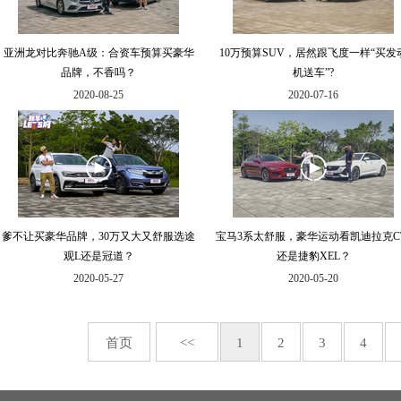
亚洲龙对比奔驰A级：合资车预算买豪华
10万预算SUV，居然跟飞度一样“买发
品牌，不香吗？
机送车”?
2020-08-25
2020-07-16
爹不让买豪华品牌，30万又大又舒服选途
宝马3系太舒服，豪华运动看凯迪拉克C
观L还是冠道？
还是捷豹XEL？
2020-05-27
2020-05-20
首页
<<
1
2
3
4