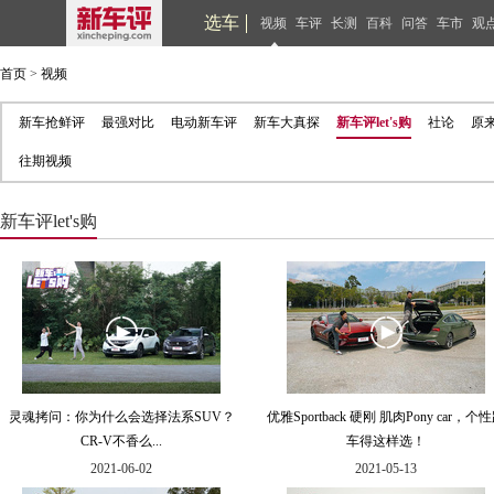
选车
视频
车评
长测
百科
问答
车市
观
首页
>
视频
新车抢鲜评
最强对比
电动新车评
新车大真探
新车评let's购
社论
原
往期视频
新车评let's购
灵魂拷问：你为什么会选择法系SUV？
优雅Sportback 硬刚 肌肉Pony car，个
CR-V不香么...
车得这样选！
2021-06-02
2021-05-13