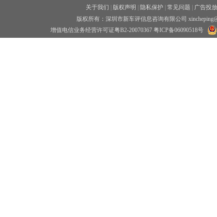
关于我们
|
版权声明
|
隐私保护
|
常见问题
|
广告投
版权所有：深圳市新车评信息咨询有限公司 xincheping
增值电信业务经营许可证粤B2-20070367
粤ICP备06090518号