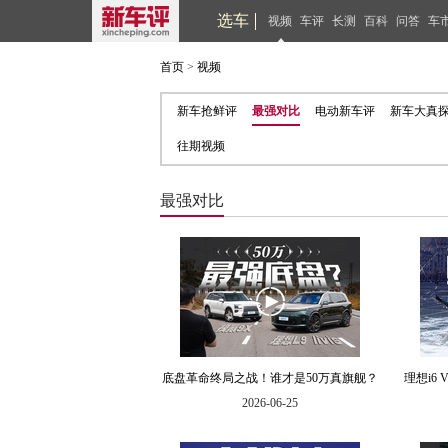
选车
视频
车评
长测
百科
问答
车
首页
>
视频
新车抢鲜评
最强对比
电动新车评
新车大真
往期视频
最强对比
底盘革命终局之战！谁才是50万真旗舰？
理想i6
2026-06-25