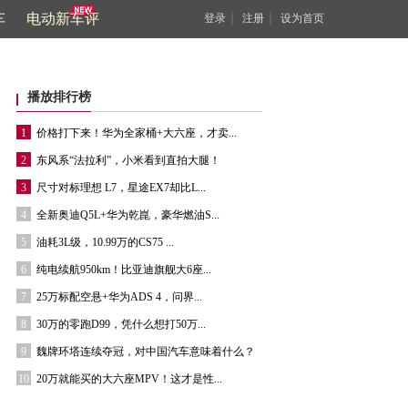
车
电动新车评
｜
｜
登录
注册
设为首页
播放排行榜
1
价格打下来！华为全家桶+大六座，才卖...
2
东风系“法拉利”，小米看到直拍大腿！
3
尺寸对标理想 L7，星途EX7却比L...
4
全新奥迪Q5L+华为乾崑，豪华燃油S...
5
油耗3L级，10.99万的CS75 ...
6
纯电续航950km！比亚迪旗舰大6座...
7
25万标配空悬+华为ADS 4，问界...
8
30万的零跑D99，凭什么想打50万...
9
魏牌环塔连续夺冠，对中国汽车意味着什么？
10
20万就能买的大六座MPV！这才是性...