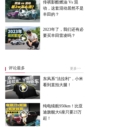
传祺影酷燃油 Vs 混
动，这套混动居然不是
丰田的？
2023年了，我们还有必
要买丰田雷凌吗？
评论最多
更多>>
东风系“法拉利”，小米
看到直拍大腿！
纯电续航950km！比亚
迪旗舰大6座只要23万
起！