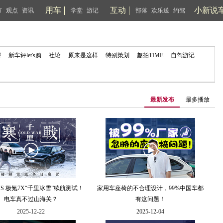
用车
互动
小新说
市
观点
资讯
学堂
游记
部落
欢乐送
约驾
探
新车评let's购
社论
原来是这样
特别策划
趣拍TIME
自驾游记
最新发布
最多播放
 VS 极氪7X“千里冰雪”续航测试！
家用车座椅的不合理设计，99%中国车都
电车真不过山海关？
有这问题！
2025-12-22
2025-12-04