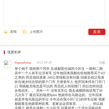
表情
上传图片
优质长评
duguqihang
2025-09-28
78楼
举个例子 我有两个同学 在成都英伦城邦小区住 一期和二期
其中一个人有车位没有车 过年他回来我都在给他推荐买个id3
之类的 而且他回老家 260公里续航没有问题 回家后他父母喜
欢住城乡结合部的那个门市 方便老年人 他开回来停在门市门
口 用插板充电也是可以的 而且此人特别抠门 所以也特别适
合电动车。。 另外一个 没有买车位 我去成都陪他试驾了好
几次车了 最后买的瑞虎8plus 他就停在马路边的。过年回来
就是本地马路边的车位 今年还在我小区门口的停车位呢 我家
都能看见他家那种距离。老家这边背靠背。。。。。所以就
这两个 都是在成都一个小区混 结果就是一个适合买电动车