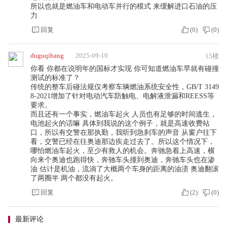
所以也就是燃油车和电动车并行的模式 来缓解进口石油的压
力
回复
(
0
)
(
0
)
duguqihang
2025-09-19
15楼
你看 你都在说明年的国标才实现 你可知道燃油车早就有碰撞
测试的标准了？
传统的整车后碰法规仅考察车辆燃油系统安全性，GB/T 3149
8-2021增加了针对电动汽车防触电、电解液泄漏和REESS等
要求。
而且还有一个事实，燃油车起火 人员也有足够的时间逃生，
电池起火的话嘛 具体到我说的这个例子，就是高速收费站
口，所以有交警在那执勤，我听到急刹车的声音 从窗户往下
看，交警已经在往奥迪那边疾走过去了。所以这个情况下，
哪怕燃油车起火，至少有救人的机会。奔驰急着上高速，横
向来个奥迪也跑得快，奔驰车头撞到奥迪，奔驰车头也在渗
油 估计是机油，流淌了大概两个车身的距离的油渍 奥迪翻滚
了两圈半 两个都没有起火。
回复
(
2
)
(
0
)
最新评论