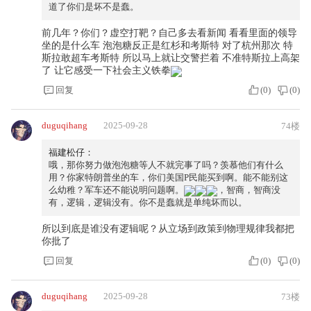
道了你们是坏不是蠢。
前几年？你们？虚空打靶？自己多去看新闻 看看里面的领导
坐的是什么车 泡泡糖反正是红杉和考斯特 对了杭州那次 特
斯拉敢超车考斯特 所以马上就让交警拦着 不准特斯拉上高架
了 让它感受一下社会主义铁拳
回复
(
0
)
(
0
)
duguqihang
2025-09-28
74楼
福建松仔：
哦，那你努力做泡泡糖等人不就完事了吗？羡慕他们有什么
用？你家特朗普坐的车，你们美国P民能买到啊。能不能别这
么幼稚？军车还不能说明问题啊。
，智商，智商没
有，逻辑，逻辑没有。你不是蠢就是单纯坏而以。
所以到底是谁没有逻辑呢？从立场到政策到物理规律我都把
你批了
回复
(
0
)
(
0
)
duguqihang
2025-09-28
73楼