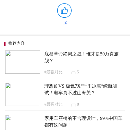
16
推荐内容
底盘革命终局之战！谁才是50万真旗
舰？
#最强对比
5
理想i6 VS 极氪7X“千里冰雪”续航测
试！电车真不过山海关？
#最强对比
8
家用车座椅的不合理设计，99%中国车
都有这问题！