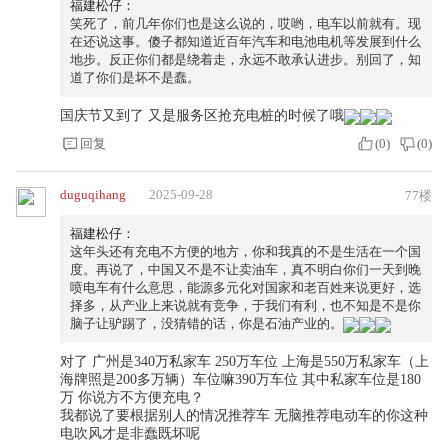
福建松仔：
笑死了，前几年你们也是这么说的，哎哟，电车以前就有。现
在还说这事。傻子都知道近百年汽车和电池电机等发展到什么
地步。反正你们都是绕着走，永远不敢承认进步。别回了，知
道了你们是坏不是蠢。
国庆节又到了 又是服务区抢充电桩的时候了哦
回复
(
0
)
(
0
)
duguqihang
2025-09-28
77楼
福建松仔：
这年头还有充电不方便的地方，你和我真的不是生活在一个国
度。再说了，中国又不是不让卖油车，真不明白你们一天到晚
喷电车有什么意思，能源多元化对国家和老百姓来说更好，选
择多，从产业上来说就有竞争，于我们有利，也不知是不是你
脑子让驴踢了，没猜错的话，你是石油产业的。
对了 广州是340万私家车 250万车位 上海是550万私家车（上
海牌照是200多万辆）车位嘛390万车位 其中私家车位是180
万 你说方不方便充电？
我都说了要根据别人的情况推荐车 无脑推荐电动车的你这种
电吹风才是非蠢既坏呢