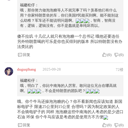
福建松仔：
哦，那你努力做泡泡糖等人不就完事了吗？羡慕他们有什么
用？你家特朗普坐的车，你们美国P民能买到啊。能不能别这
么幼稚？军车还不能说明问题啊。
，智商，智商没
有，逻辑，逻辑没有。你不是蠢就是单纯坏而以。
傻不拉叽 十几亿人就只有泡泡糖一个总书记 哦他还要连任
另外特朗普喝的可乐是你也买得到的版本 所以特朗普没有办
法类比的
回复
(
0
)
(
0
)
duguqihang
2025-09-28
72楼
福建松仔：
哦，明白了，你比中南海的人厉害。敢问这位兄台在哪高就
啊。
，不会是特朗普的团队吧？
哦。你个牛马还操泡泡糖的心？你不看新闻也应该知道 新国
标电驴子 限速25公里到15公里 合理吗？因为制定政策的人
不会骑电驴子的 同样 泡泡糖这些中南海的人考虑的是少进口
石油 环保 你个牛马应该是考虑的是使用方不方便
回复
(
0
)
(
0
)