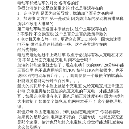
电动车和燃油车的对比 各有各的好
你得分清楚什么是政策带来的 什么是客观存在的
1、充电便宜 是因为政策导致，燃油加了百分之46的税
2、加速快 两方面 第一是政策 因为燃油车的发动机有排量税
所以不敢用大排量的
第二电动车响应速度本来就要快 这个是客观存在的
3 不限行 不交购置税 这个是百分之百的政策导致的
4 电动机天生安静一些，更适合市区走走停停，因为怠速费
电不多 燃油车怠速耗油多一些。这个是客观存在的
然后劣势呢
电池充电远远赶不上燃油车 以至于必须得有私人充电桩才方
便 不然去外面充电桩充电 时间不金贵吗？
加油的补能速度就太快了，现在电动车吹的800V 20分钟补能
三百公里 先不说家用的只能7KW 快的11KW的都很少。也不
说800V的电动车有几个。。。随随便便一个最便宜的燃油车
补能速度都能两分钟五百公里。。。
船夫的兆瓦那个本质上就是个充电宝 先给充电宝用正常速度
补电 充电宝再给比亚迪的兆瓦充电的车充电，才能达到兆
瓦，如果充电宝没有电了 那也只能正常速度补电 因为电缆的
大小限制了 如果要全部兆瓦 电网根本受不了 这个是物理规
律。
我也好奇 吹固态电池的，到时候固态电池来了 你就看着吧
如果真的是那么快 电网是不行的，只能专线，也就是家充还
是那个速度。估计也只能搞充电宝模式 你觉得能达到加油站
这么普及吗？