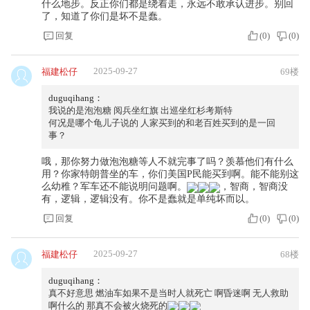
什么地步。反正你们都是绕着走，永远不敢承认进步。别回
了，知道了你们是坏不是蠢。
回复
(
0
)
(
0
)
2025-09-27
福建松仔
69楼
duguqihang：
我说的是泡泡糖 阅兵坐红旗 出巡坐红杉考斯特
何况是哪个龟儿子说的 人家买到的和老百姓买到的是一回
事？
哦，那你努力做泡泡糖等人不就完事了吗？羡慕他们有什么
用？你家特朗普坐的车，你们美国P民能买到啊。能不能别这
么幼稚？军车还不能说明问题啊。
，智商，智商没
有，逻辑，逻辑没有。你不是蠢就是单纯坏而以。
回复
(
0
)
(
0
)
2025-09-27
福建松仔
68楼
duguqihang：
真不好意思 燃油车如果不是当时人就死亡 啊昏迷啊 无人救助
啊什么的 那真不会被火烧死的