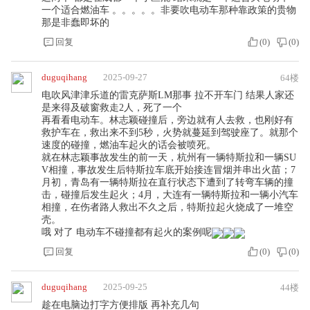
一个适合燃油车 。。。。。非要吹电动车那种靠政策的贵物
那是非蠢即坏的
回复
(
0
)
(
0
)
duguqihang
2025-09-27
64楼
电吹风津津乐道的雷克萨斯LM那事 拉不开车门 结果人家还
是来得及破窗救走2人，死了一个
再看看电动车。林志颖碰撞后，旁边就有人去救，也刚好有
救护车在，救出来不到5秒，火势就蔓延到驾驶座了。就那个
速度的碰撞，燃油车起火的话会被喷死。
就在林志颖事故发生的前一天，杭州有一辆特斯拉和一辆SU
V相撞，事故发生后特斯拉车底开始接连冒烟并串出火苗；7
月初，青岛有一辆特斯拉在直行状态下遭到了转弯车辆的撞
击，碰撞后发生起火；4月，大连有一辆特斯拉和一辆小汽车
相撞，在伤者路人救出不久之后，特斯拉起火烧成了一堆空
壳。
哦 对了 电动车不碰撞都有起火的案例呢
回复
(
0
)
(
0
)
duguqihang
2025-09-25
44楼
趁在电脑边打字方便排版 再补充几句