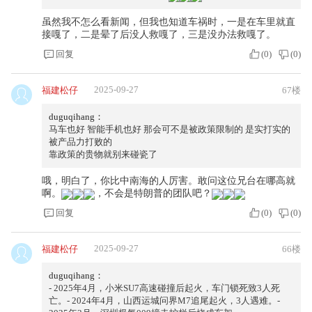
虽然我不怎么看新闻，但我也知道车祸时，一是在车里就直
接嘎了，二是晕了后没人救嘎了，三是没办法救嘎了。
回复
(
0
)
(
0
)
2025-09-27
福建松仔
67楼
duguqihang：
马车也好 智能手机也好 那会可不是被政策限制的 是实打实的
被产品力打败的
靠政策的贵物就别来碰瓷了
哦，明白了，你比中南海的人厉害。敢问这位兄台在哪高就
啊。
，不会是特朗普的团队吧？
回复
(
0
)
(
0
)
2025-09-27
福建松仔
66楼
duguqihang：
- 2025年4月，小米SU7高速碰撞后起火，车门锁死致3人死
亡。- 2024年4月，山西运城问界M7追尾起火，3人遇难。-