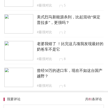
#最强对比
5
美式烈马新能源杀到，比起混动“保定
普拉多”，更强吗？
#最强对比
2
老婆我错了 ！比完这几项我发现最好的
奶爸车不是它
#最强对比
8
曾经50万的进口车，现在不如这台国产
越野？
#最强对比
6
我要评论
共
81
条评论