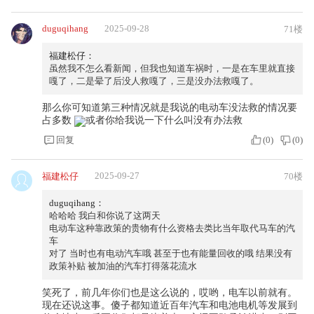
duguqihang
2025-09-28
71楼
福建松仔：
虽然我不怎么看新闻，但我也知道车祸时，一是在车里就直接
嘎了，二是晕了后没人救嘎了，三是没办法救嘎了。
那么你可知道第三种情况就是我说的电动车没法救的情况要
占多数
或者你给我说一下什么叫没有办法救
回复
(
0
)
(
0
)
2025-09-27
福建松仔
70楼
duguqihang：
哈哈哈 我白和你说了这两天
电动车这种靠政策的贵物有什么资格去类比当年取代马车的汽
车
对了 当时也有电动汽车哦 甚至于也有能量回收的哦 结果没有
政策补贴 被加油的汽车打得落花流水
笑死了，前几年你们也是这么说的，哎哟，电车以前就有。
现在还说这事。傻子都知道近百年汽车和电池电机等发展到