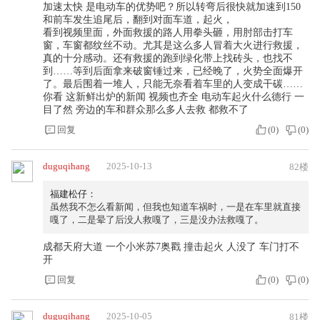
加速太快 是电动车的优势吧？所以转弯后很快就加速到150
和前车发生追尾后，翻到对面车道，起火，
看到视频里面，外面救援的路人用拳头砸，用肘部击打车
窗，车窗都纹丝不动。尤其是这么多人冒着大火进行救援，
真的十分感动。还有救援的跑到绿化带上找砖头，也找不
到……等到后面拿来破窗锤过来，已经晚了，火势全面爆开
了。最后围着一堆人，只能无奈看着车里的人变成干碳……
你看 这新鲜出炉的新闻 视频也齐全 电动车起火什么德行 一
目了然 旁边的车和群众那么多人去救 都救不了
回复
(
0
)
(
0
)
duguqihang
2025-10-13
82楼
福建松仔：
虽然我不怎么看新闻，但我也知道车祸时，一是在车里就直接
嘎了，二是晕了后没人救嘎了，三是没办法救嘎了。
成都天府大道 一个小米苏7奥戳 撞击起火 人没了 车门打不
开
回复
(
0
)
(
0
)
duguqihang
2025-10-05
81楼