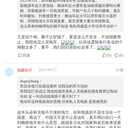
2025年3月，深圳极氪009撞击护栏后烧成车架。
新能源车起火更迅猛：燃油车起火通常是油箱泄漏后遇明火燃
烧，而新能源车一旦电池受损，可能**在几十秒内爆燃，逃生
时间极短。扑救难度更大：燃油车起火可以用常规灭火器控
制，而锂电池火灾容易复燃，甚至需要大量水持续降温。
这么简单的物理知识都不知道 电吹风都是小学没有毕业的？
又是说个例。脑子让驴踢了。要是这么不安全，不说国家禁
止，我想也没人买电车。
，以你这逻辑各行各业的个
例都太多了，要不，我们回归原始社会算了。
回复
(
0
)
(
0
)
2025-09-27
福建松仔
65楼
duguqihang：
而且你就只知道扭着吠 说我说的军方说的
而我实打实说过 我也给能安装私人充电桩的朋友推荐过电动
车的 这一句话你就装瞎子看不到了？
电动车这种靠政策的贵物 没有私人充电桩 是很难受的
这年头还有充电不方便的地方，你和我真的不是生活在一个
国度。再说了，中国又不是不让卖油车，真不明白你们一天
到晚喷电车有什么意思，能源多元化对国家和老百姓来说更
好，选择多，从产业上来说就有竞争，于我们有利，也不知