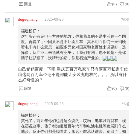
回复
(
0
)
(
0
)
duguqihang
2025-09-28
76楼
福建松仔：
这年头还有充电不方便的地方，你和我真的不是生活在一个国
度。再说了，中国又不是不让卖油车，真不明白你们一天到晚
喷电车有什么意思，能源多元化对国家和老百姓来说更好，选
择多，从产业上来说就有竞争，于我们有利，也不知是不是你
脑子让驴踢了，没猜错的话，你是石油产业的。
自己稍稍百度一下呗 重庆五百万私家车只有两百万私家车位
哦这两百万车位还不是都能让安装充电桩的。。。所以有什
么好奇怪的？
回复
(
0
)
(
0
)
duguqihang
2025-09-28
75楼
福建松仔：
笑死了，前几年你们也是这么说的，哎哟，电车以前就有。现
在还说这事。傻子都知道近百年汽车和电池电机等发展到什么
地步。反正你们都是绕着走，永远不敢承认进步。别回了，知