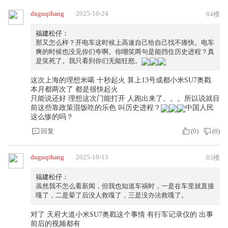
duguqihang
2025-10-24
84楼
福建松仔：
那又怎么样？开电车这时候上高速自己给自己找不痛快。电车
爽的时候也没见你们夸啊。你嘲笑两句是能挡住历史进程？真
是笑死了。我只看到你们无能狂怒。
这次上海的理想米噶 十秒起火 算上13号成都小米SU7奥戳
本月都两次了 都是很快起火
只能说还好 理想这次门能打开 人跑出来了。。。所以说就目
前这些靠政策混饭吃的乐色 叫历史进程？
中国人民
这么惨的吗？
回复
(
0
)
(
0
)
duguqihang
2025-10-13
83楼
福建松仔：
虽然我不怎么看新闻，但我也知道车祸时，一是在车里就直接
嘎了，二是晕了后没人救嘎了，三是没办法救嘎了。
对了 天府大道小米SU7奥戳这个事情 有行车记录仪的 出事
前后的视频都有