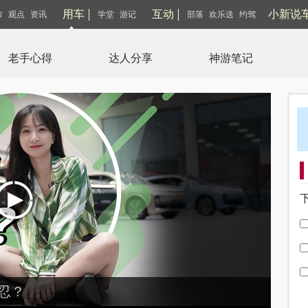
用车
互动
小新说
市
观点
资讯
学堂
游记
部落
欢乐送
约驾
老手心得
达人分享
神游笔记
能忍？