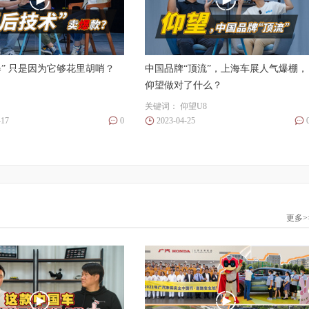
爆” 只是因为它够花里胡哨？
中国品牌“顶流”，上海车展人气爆棚，
仰望做对了什么？
关键词：
仰望U8
-17
0
2023-04-25
更多>