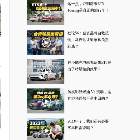
这一点，证明蔚来ET5
Touring是真正的旅行车！
社论56：合资品牌自救范
例：马自达让梁家辉负责
到底？
在小鹏充电站充蔚来ET7充
3
出了特斯拉的效果？
传祺影酷燃油 Vs 混动，这
套混动居然不是丰田的？
2023年了，我们还有必要
买丰田雷凌吗？