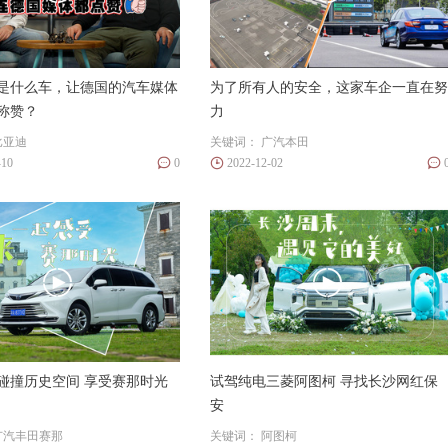
：是什么车，让德国的汽车媒体
为了所有人的安全，这家车企一直在努
称赞？
力
比亚迪
关键词：
广汽本田
-10
0
2022-12-02
碰撞历史空间 享受赛那时光
试驾纯电三菱阿图柯 寻找长沙网红保
安
广汽丰田赛那
关键词：
阿图柯