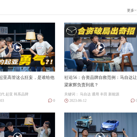
更多>
：起亚高管这么狂妄，是谁给他
社论56：合资品牌自救范例：马自达让
梁家辉负责到底？
现代
起亚
韩系品牌
关键词：
马自达
通用
丰田
新能源
-03
0
2023-06-12