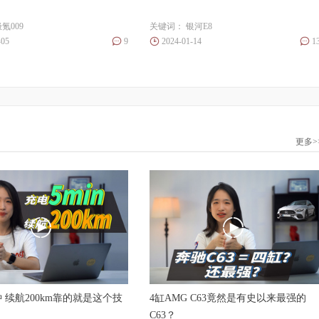
氪009
关键词：
银河E8
-05
9
2024-01-14
1
更多>
 续航200km靠的就是这个技
4缸AMG C63竟然是有史以来最强的
C63？