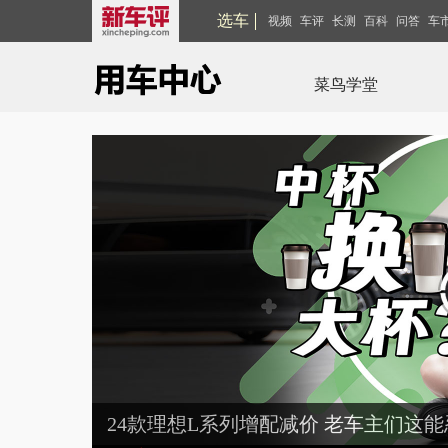
选车
视频
车评
长测
百科
问答
车
菜鸟学堂
24款理想L系列增配减价 老车主们这