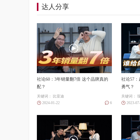
达人分享
社论60：3年销量翻7倍 这个品牌真的
社论57
配？
勇气？
关键词：
比亚迪
关键词：
2024-01-22
6
2023-07