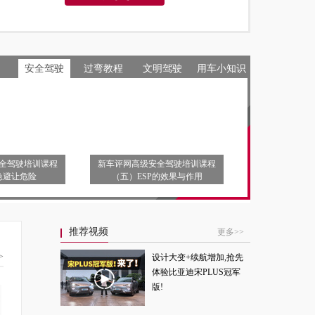
安全驾驶
过弯教程
文明驾驶
用车小知识
全驾驶培训课程
新车评网高级安全驾驶培训课程
急避让危险
（五）ESP的效果与作用
推荐视频
更多>>
>
设计大变+续航增加,抢先
体验比亚迪宋PLUS冠军
版!