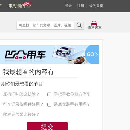
车
电动新车评
｜
｜
登录
注册
设为首页
快速选车
我最想看的内容有
下期你们最想看的节目
座椅汗味怎么祛除？
手把手教你侧方停车
行车记录仪哪种好用？
装底盘装甲有用吗？
哪种充气泵比较好？
提交