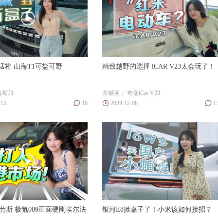
猛将 山海T1可盐可野
精致越野的选择 iCAR V23太会玩了！
山海T1
关键词：
奇瑞iCar
V23
-15
18
2024-12-08
1
劳斯 极氪009正面硬刚埃尔法
银河E8掀桌子了！小米该如何接招？