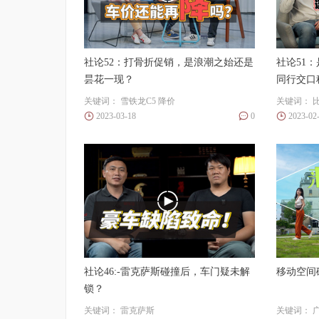
社论52：打骨折促销，是浪潮之始还是
社论51
昙花一现？
同行交口
关键词：
雪铁龙C5
降价
关键词：
2023-03-18
0
2023-02
社论46:-雷克萨斯碰撞后，车门疑未解
移动空间
锁？
关键词：
雷克萨斯
关键词：