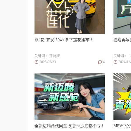
双“花”齐发 50w+拿下莲花跑车！
捷途再添
关键词：
路特斯
关键词：
2025-02-23
4
2024-12
全新迈腾两代同堂 买新or抄底都不亏！
MPV中的