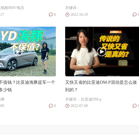
充电桩800V电压
关键词：
-27
0
2022-10-19
不值钱？比亚迪海豚提车一个
又快又省的比亚迪DM-P混动是怎么做
多少钱
到的？
海豚
关键词：
比亚迪DM-p
-09
0
2022-07-08