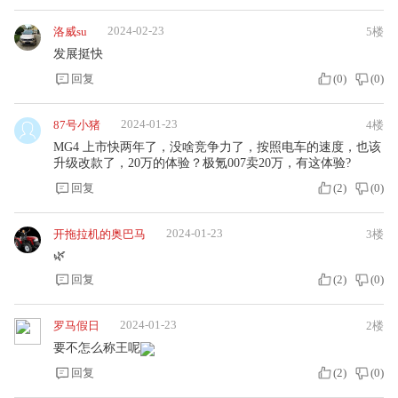
2024-02-23
洛威su
5楼
发展挺快
回复
(
0
)
(
0
)
2024-01-23
87号小猪
4楼
MG4 上市快两年了，没啥竞争力了，按照电车的速度，也该
升级改款了，20万的体验？极氪007卖20万，有这体验?
回复
(
2
)
(
0
)
2024-01-23
开拖拉机的奥巴马
3楼
🌿
回复
(
2
)
(
0
)
2024-01-23
罗马假日
2楼
要不怎么称王呢
回复
(
2
)
(
0
)