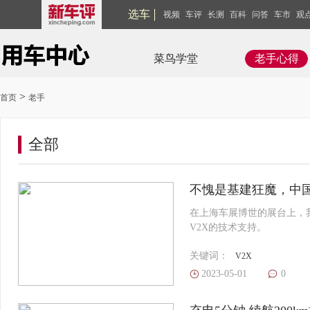
选车
视频
车评
长测
百科
问答
车市
观
菜鸟学堂
老手心得
>
首页
老手
全部
不愧是基建狂魔，中
在上海车展博世的展台上，我
V2X的技术支持。
关键词：
V2X
2023-05-01
0