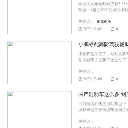
本次的发布会时间仅有3.5
数据：1超过1000公里的续航
C快充。
关键词：
麒麟电池
2022-07-02
0
小鹏标配高阶驾驶辅
小鹏权益又变了，标配高阶
觉得新车主是赚了还是亏了
关键词：
2022-05-09
0
国产混动车这么多 到
目前国内在售的混动车型中
城和奇瑞三家传统车企自主
碑也不错，长城的DHT p
关键词：
说还是相对陌生的，其中这
着1挡变速机构、2挡变速机