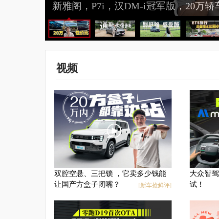
新雅阁，P7i，汉DM-i冠军版，20万
视频
双腔空悬、三把锁 ，它卖多少钱能
大众智驾比
让国产方盒子闭嘴？
试！
[新车抢鲜评]