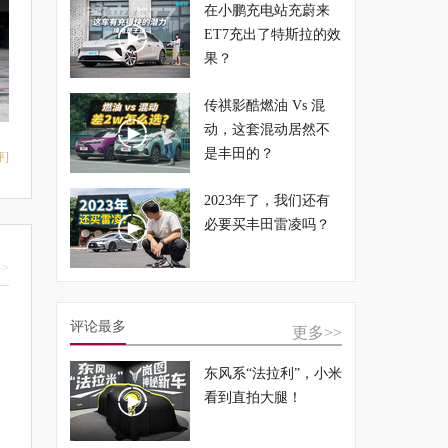
在小鹏充电站充蔚来
ET7充出了特斯拉的效
果？
传祺影酷燃油 Vs 混
动，这套混动居然不
是丰田的？
]
2023年了，我们还有
必要买丰田雷凌吗？
>
评论最多
更多>>
东风系“法拉利”，小米
看到直拍大腿！