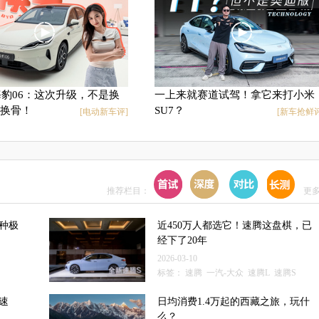
款海豹06：这次升级，不是换
一上来就赛道试驾！拿它来打小米
换骨！
SU7？
[电动新车评]
[新车抢鲜评
推荐栏目：
更多
种极
近450万人都选它！速腾这盘棋，已
经下了20年
2026-03-10
标签：
速腾
一汽-大众
速腾L
速腾S
速
日均消费1.4万起的西藏之旅，玩什
么？