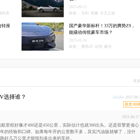
2025-09-12
辅助系
标签：
宾利
西藏
非凡之旅
旋转座
国产豪华新标杆！33万的腾势Z9，
能撬动传统豪车市场？
2025-01-24
标签：
腾势Z9
试驾
豪华
更多
EV选择谁？
AlexHo
2021-06-
悬赏300
2021-06-17
续航里程好像才400还是450公里，实际估计也就300出头。还是双擎更省心
多年的经验和口碑。如果每年开的公里数不多，其实汽油版就够了，没什
跑好几万公里才能抵扣多出来的车价。