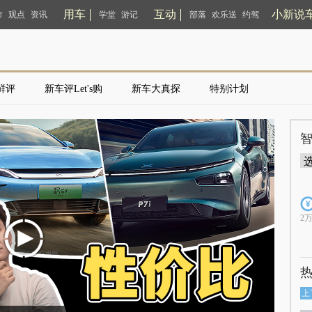
用车
互动
小新说
市
观点
资讯
学堂
游记
部落
欢乐送
约驾
鲜评
新车评Let's购
新车大真探
特别计划
2
上