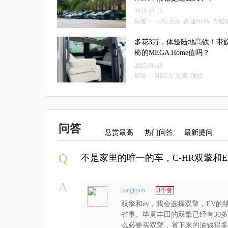
2025-11-25
标签：
一汽-大众
高速NOA
驾驶
统
多花3万，体验陆地高铁！带
椅的MEGA Home值吗？
2025-06-10
标签：
MEGA
试驾
理想
问答
悬赏最高
热门问答
最新提问
Q
不是家里的唯一的车，C-HR双擎和
A
kangkyun
3个赞
双擎和ev，我会选择双擎，EV的
省事。毕竟丰田的双擎已经有30
么必要买双擎，省下来的油钱得多