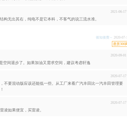
2021-06-17
妙结构无出其右，纯电不是它本科，不客气的说三流水准。
後知後覺～
2020-07-
悬赏300
2020-09-01
就是空间退步了。如果加油又需求空间，建议考虑轩逸
2020-07-17
了，不要混动版应该还能低一些。从工厂来看广汽丰田比一汽丰田管理要
！
2020-07-17
，雷凌如果便宜，买雷凌。