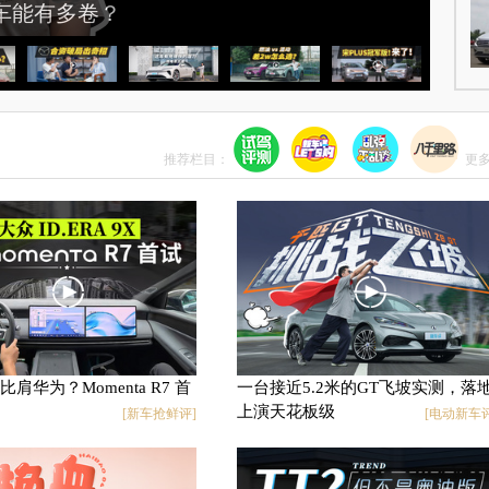
轿车能有多卷？
推荐栏目：
更多
肩华为？Momenta R7 首
一台接近5.2米的GT飞坡实测，落
上演天花板级
[新车抢鲜评]
[电动新车评