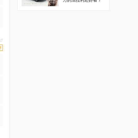
万的法拉利还好看？
17
两