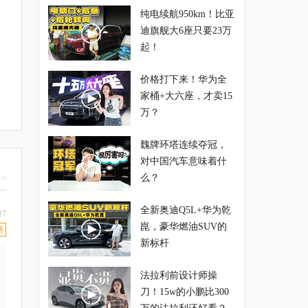
纯电续航950km！比亚
迪旗舰大6座只要23万
起！
价格打下来！华为全
家桶+大六座，才卖15
万？
魏牌环塔连续夺冠，
对中国汽车意味着什
么？
>
全新奥迪Q5L+华为乾
17
崑，豪华燃油SUV的
两
新标杆
法拉利前设计师操
刀！15w的小鹏比300