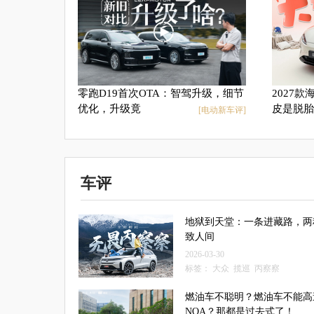
零跑D19首次OTA：智驾升级，细节
2027
优化，升级竟
皮是脱胎
[电动新车评]
车评
地狱到天堂：一条进藏路，两
致人间
2026-03-30
标签：
大众
揽巡
丙察察
燃油车不聪明？燃油车不能高
NOA？那都是过去式了！