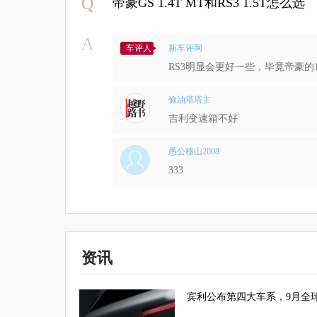
Q
帝豪GS 1.4T MT和RS3 1.5T怎么选
A
车评人
新车评网
RS3明显会更好一些，毕竟帝豪的1
偷油塔塔主
吉利变速箱不好
愚公移山2008
333
资讯
宾利公布第四大车系，9月全