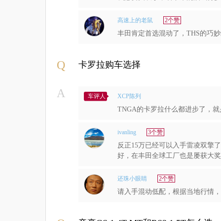
高速上的老鼠
2个赞
丰田肯定首选混动了，THS的巧
Q
卡罗拉购车选择
A
车评人
XCP陈列
TNGA的卡罗拉什么都进步了，
ivanling
3个赞
反正15万已经可以入手雷凌双擎
好，在丰田全球工厂也是屡获大奖
还珠小眼睛
2个赞
请入手混动低配，根据当地行情