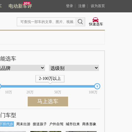
车
电动新车评
｜
｜
登录
注册
设为首页
快速选车
智能选车
2-100万以上
万
10万
20万
50万
100万
马上选车
热门车型
下班代步
周末出游
接送孩子
户外自驾
城市往来
商务形象