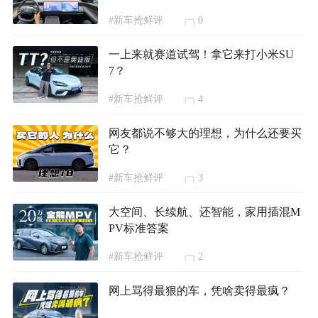
#新车抢鲜评
0
一上来就赛道试驾！拿它来打小米SU
7？
#新车抢鲜评
4
网友都说不够大的理想，为什么还要买
它？
#新车抢鲜评
3
大空间、长续航、还智能，家用插混M
PV标准答案
#新车抢鲜评
2
网上骂得最狠的车，凭啥卖得最疯？