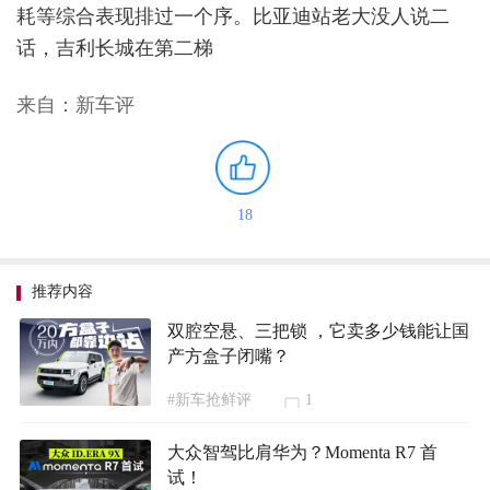
耗等综合表现排过一个序。比亚迪站老大没人说二
话，吉利长城在第二梯
来自：新车评
18
推荐内容
双腔空悬、三把锁 ，它卖多少钱能让国
产方盒子闭嘴？
#新车抢鲜评
1
大众智驾比肩华为？Momenta R7 首
试！