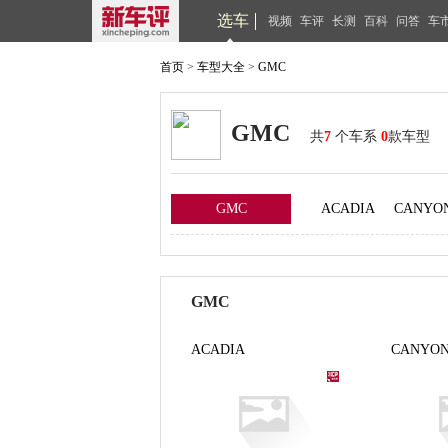
选车
视频
车评
长测
百科
问答
车
首页
>
车型大全
>
GMC
GMC
共
7
个车系
0
款车型
GMC
ACADIA
CANYO
GMC
ACADIA
CANYO