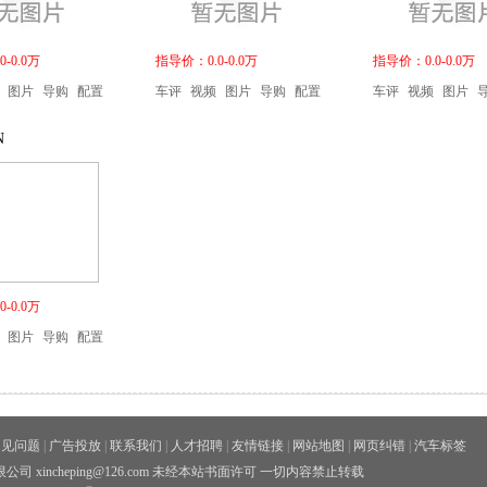
-0.0万
指导价：0.0-0.0万
指导价：0.0-0.0万
图片
导购
配置
车评
视频
图片
导购
配置
车评
视频
图片
N
-0.0万
图片
导购
配置
常见问题
|
广告投放
|
联系我们
|
人才招聘
|
友情链接
|
网站地图
|
网页纠错
|
汽车标签
xincheping@126.com 未经本站书面许可 一切内容禁止转载