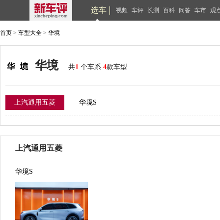
选车
视频
车评
长测
百科
问答
车市
观
首页
>
车型大全
>
华境
华境
共
1
个车系
4
款车型
上汽通用五菱
华境S
上汽通用五菱
华境S