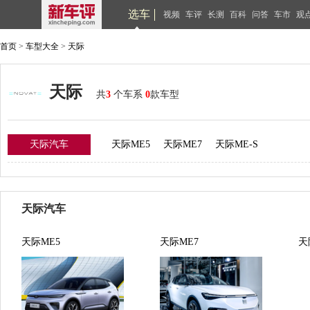
选车
视频
车评
长测
百科
问答
车市
观
首页
>
车型大全
>
天际
天际
共
3
个车系
0
款车型
天际汽车
天际ME5
天际ME7
天际ME-S
天际汽车
天际ME5
天际ME7
天