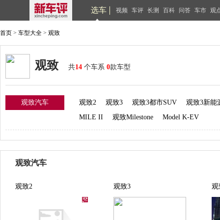
选车
视频
车评
长测
百科
问答
车市
观
首页
>
车型大全
>
观致
观致
共
14
个车系
0
款车型
观致汽车
观致2
观致3
观致3都市SUV
观致3新能
MILE II
观致Milestone
Model K-EV
观致汽车
观致2
观致3
观