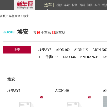
选车
视频
车评
长测
百科
问答
车市
观
首页
>
车型大全
>
埃安
埃安
共
16
个车系
83
款车型
埃安
埃安AY5
AION i60
AION LX
AION N6
Y
传祺GE3
ENO.146
ENTRANZE
En
埃安
埃安AY5
AION i60
AI