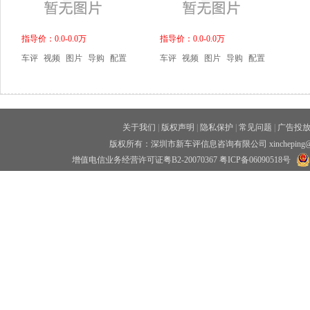
指导价：0.0-0.0万
指导价：0.0-0.0万
车评
视频
图片
导购
配置
车评
视频
图片
导购
配置
关于我们
|
版权声明
|
隐私保护
|
常见问题
|
广告投
版权所有：深圳市新车评信息咨询有限公司 xincheping
增值电信业务经营许可证粤B2-20070367
粤ICP备06090518号