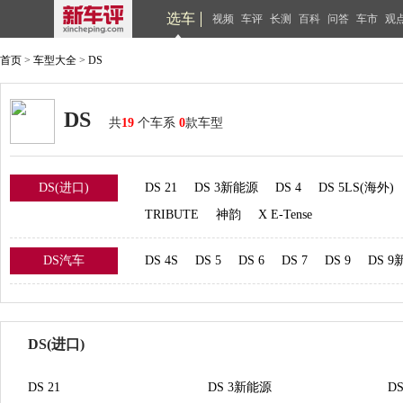
选车
视频
车评
长测
百科
问答
车市
观
首页
>
车型大全
>
DS
DS
共
19
个车系
0
款车型
DS(进口)
DS 21
DS 3新能源
DS 4
DS 5LS(海外)
TRIBUTE
神韵
X E-Tense
DS汽车
DS 4S
DS 5
DS 6
DS 7
DS 9
DS 
DS(进口)
DS 21
DS 3新能源
DS