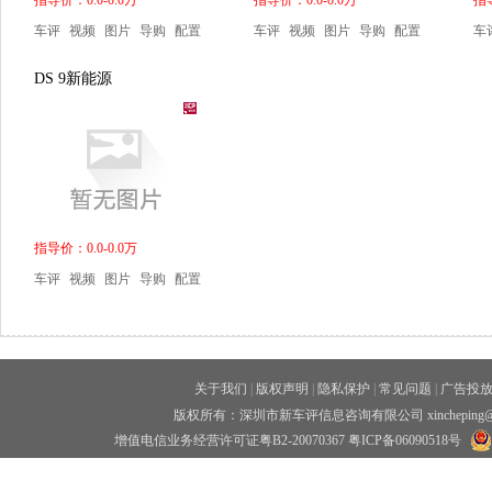
指导价：0.0-0.0万
指导价：0.0-0.0万
指导
车评
视频
图片
导购
配置
车评
视频
图片
导购
配置
车
DS 9新能源
指导价：0.0-0.0万
车评
视频
图片
导购
配置
关于我们
|
版权声明
|
隐私保护
|
常见问题
|
广告投
版权所有：深圳市新车评信息咨询有限公司 xincheping
增值电信业务经营许可证粤B2-20070367
粤ICP备06090518号