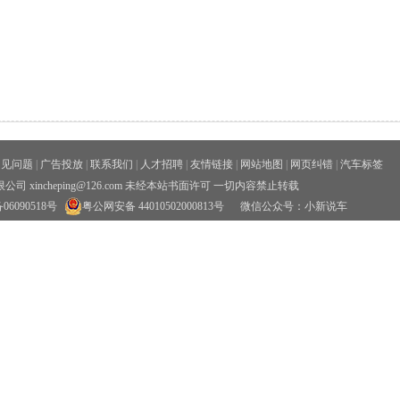
常见问题
|
广告投放
|
联系我们
|
人才招聘
|
友情链接
|
网站地图
|
网页纠错
|
汽车标签
xincheping@126.com 未经本站书面许可 一切内容禁止转载
06090518号
粤公网安备 44010502000813号
微信公众号：小新说车