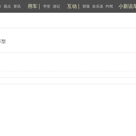
用车
互动
小新说
市
观点
资讯
学堂
游记
部落
欢乐送
约驾
车型