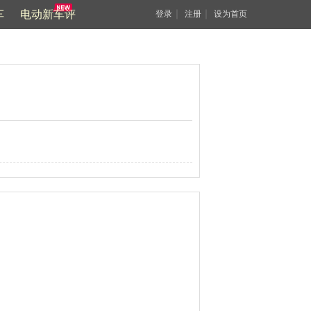
车
电动新车评
｜
｜
登录
注册
设为首页