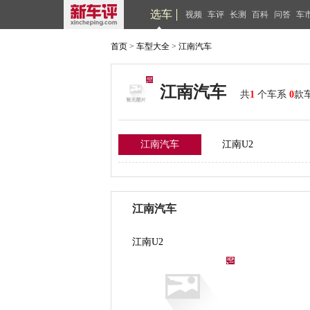
选车
视频
车评
长测
百科
问答
车
首页
>
车型大全
>
江南汽车
江南汽车
共
1
个车系
0
款
江南汽车
江南U2
江南汽车
江南U2