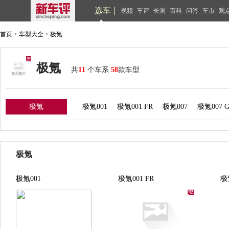
选车
视频
车评
长测
百科
问答
车市
观
首页
>
车型大全
>
极氪
极氪
共
11
个车系
58
款车型
极氪
极氪001
极氪001 FR
极氪007
极氪007 
极氪
极氪001
极氪001 FR
极