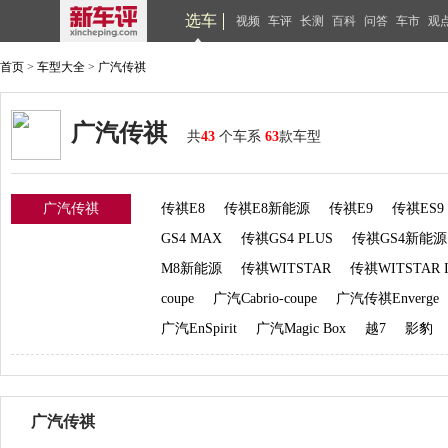
选车
视频
车评
长测
百科
问答
车市
观
首页
>
车型大全
>
广汽传祺
广汽传祺
共
43
个车系
63
款车型
广汽传祺
传祺E8
传祺E8新能源
传祺E9
传祺ES9
GS4 MAX
传祺GS4 PLUS
传祺GS4新能源
M8新能源
传祺WITSTAR
传祺WITSTAR I
coupe
广汽Cabrio-coupe
广汽传祺Enverge
广汽EnSpirit
广汽Magic Box
越7
影豹
广汽传祺