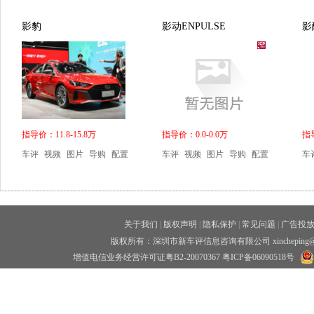
影豹
影动ENPULSE
影
指导价：11.8-15.8万
指导价：0.0-0.0万
指导
车评
视频
图片
导购
配置
车评
视频
图片
导购
配置
车
关于我们
|
版权声明
|
隐私保护
|
常见问题
|
广告投
版权所有：深圳市新车评信息咨询有限公司 xincheping
增值电信业务经营许可证粤B2-20070367
粤ICP备06090518号