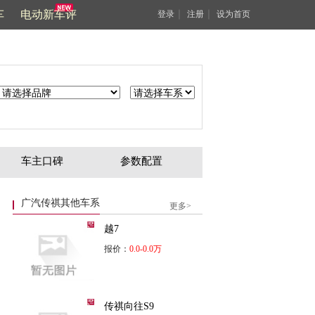
车
电动新车评
｜
｜
登录
注册
设为首页
车主口碑
参数配置
广汽传祺其他车系
更多>
越7
报价：
0.0-0.0万
传祺向往S9