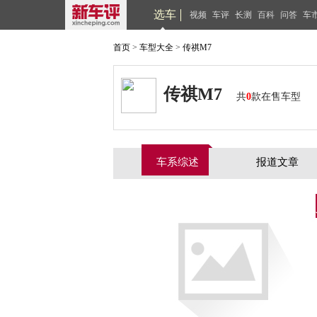
选车
视频
车评
长测
百科
问答
车
首页
>
车型大全
>
传祺M7
传祺M7
共
0
款在售车型
车系综述
报道文章