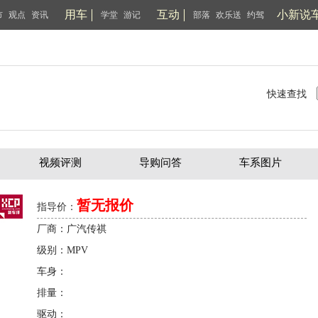
用车
互动
小新说
市
观点
资讯
学堂
游记
部落
欢乐送
约驾
快速查找
视频评测
导购问答
车系图片
暂无报价
指导价：
厂商：广汽传祺
级别：MPV
车身：
排量：
驱动：