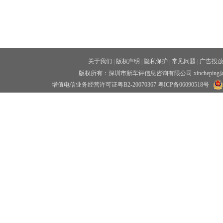
关于我们
|
版权声明
|
隐私保护
|
常见问题
|
广告投
版权所有：深圳市新车评信息咨询有限公司 xincheping
增值电信业务经营许可证粤B2-20070367
粤ICP备06090518号