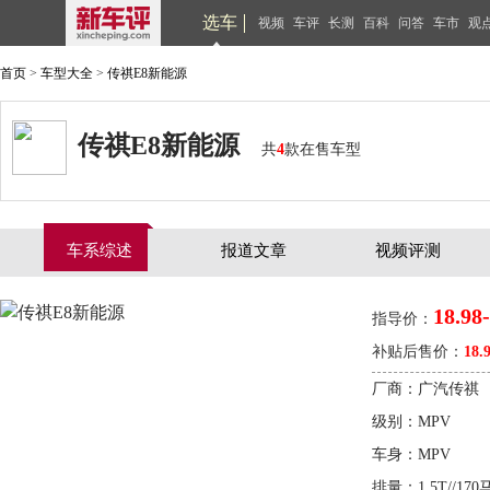
选车
视频
车评
长测
百科
问答
车市
观
首页
>
车型大全
>
传祺E8新能源
传祺E8新能源
共
4
款在售车型
车系综述
报道文章
视频评测
18.98
指导价：
补贴后售价：
18.
厂商：广汽传祺
级别：MPV
车身：MPV
排量：1.5T//170