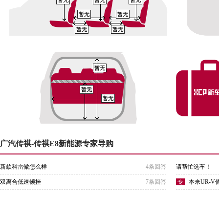
暂无
暂无
暂无
暂无
暂无
暂无
暂无
暂无
暂无
暂无
广汽传祺-传祺E8新能源专家导购
新款科雷傲怎么样
4条回答
请帮忙选车！
双离合低速顿挫
7条回答
专
本来UR-V