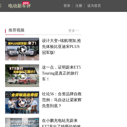
车
电动新车评
｜
｜
登录
注册
设为首页
推荐视频
更多>>
设计大变+续航增加,抢
先体验比亚迪宋PLUS
冠军版!
这一点，证明蔚来ET5
Touring是真正的旅行
车！
社论56：合资品牌自救
范例：马自达让梁家辉
负责到底？
在小鹏充电站充蔚来
ET7充出了特斯拉的效