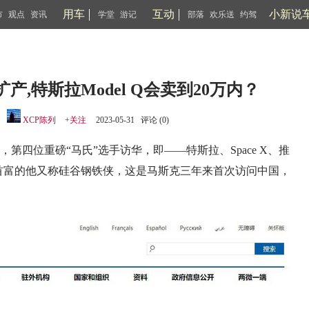
用车
互动
小新说
市
观点
资讯
学堂
游记
部落
欢乐送
约驾
产,特斯拉Model Q会卖到20万内？
：
XCP陈列
+关注
2023-05-31 评论 (
0
)
，第四位重磅“马氏”选手访华，即——特斯拉、Space X、推
首富的他又称硅谷钢铁侠，这是马斯克三年来首次访问中国，