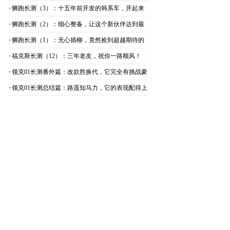
来说说
狮跑长测（3）：十五年前开发的韩系车，开起来
怎么样？
狮跑长测（2）：细心整备，让这个新伙伴达到最
佳状态
狮跑长测（1）：无心插柳，竟然捡到超越期待的
精品车
福克斯长测（12）：三年老友，祝你一路顺风！
领克01长测番外篇：改款胜换代，它完全有挑战豪
华的实力
领克01长测总结篇：路遥知马力，它的表现配得上
高端二字