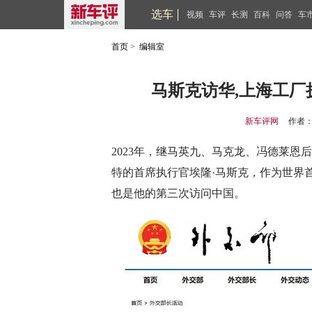
选车
视频
车评
长测
百科
问答
车
首页
>
编辑室
马斯克访华,上海工厂扩
新车评网
作者
2023年，继马英九、马克龙、冯德莱恩后
特的首席执行官埃隆·马斯克，作为世界
也是他的第三次访问中国。