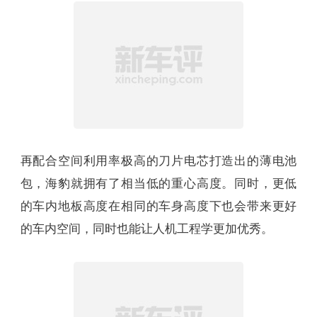
而这里的融合并不是简单的粘贴上螺丝融合，而是
让电池包成为车身的一部分，电池包不仅仅是储存
电能的载体，还是车身整体的结构体。说白了，CTB
是一种集成度更高的电池封装形式，只不过这种封
装带来的不仅是空间利用率方面的改善。
CTB技术的优势有哪些
首先是我们前面提到的能为车辆带来更低的重心。
CTB技术让电池包与车身共用一块盖板，这意味着在
保证车辆离地间隙的前提下，车身底板高度更低，
相对应地基于车身底板安装的车内装饰、附件高度