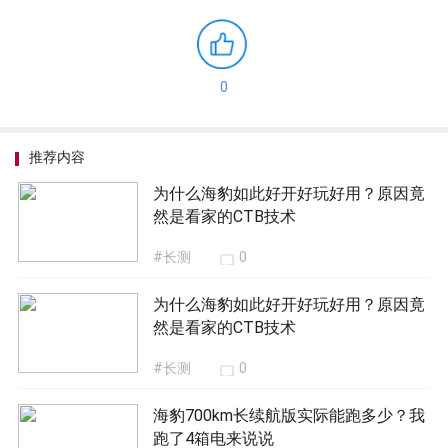
CTB技术让海豹上搭载的电池包不再是一个“甜蜜的
负担”，充分融合所带来的是1+1>2的效果，也让海
豹这台车达到了更高的高度。
总结：
在我们传统认知中，超低坐姿、良好的人机
工程学设计、兼顾操控和舒适性的动态调校等特点
是一台燃油运动型轿车的专利，但比亚迪的CTB技术
让这些特点出现在海豹上，并且还让海豹拥有更好
的安全性以及更大容量的电池。毫无疑问，这就是
技术的胜利。
所以，也不难理解笔者的同事为何最终会选择海
豹。毕竟海豹的表现在同级别中堪称标杆，选择标