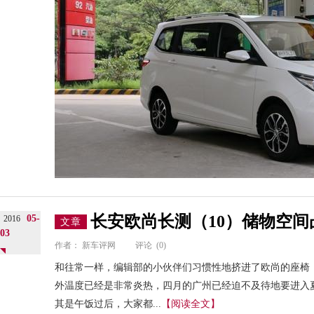
长安欧尚长测（10）储物空
05-
2016
文章
03
作者：
新车评网
评论
(0)
和往常一样，编辑部的小伙伴们习惯性地挤进了欧尚的座椅，
外温度已经是非常炎热，四月的广州已经迫不及待地要进入
其是午饭过后，大家都...
【阅读全文】