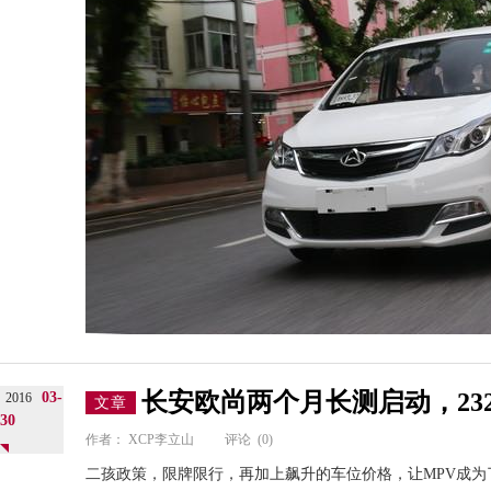
长安欧尚两个月长测启动，23
03-
2016
文章
30
作者：
XCP李立山
评论
(0)
二孩政策，限牌限行，再加上飙升的车位价格，让MPV成