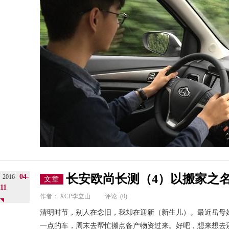
长安欧尚长测（4）以搬家之名
04-
2016
文章
11
作者：
XCP李立山
评论
(0)
清明时节，别人在念旧，我却在迎新（新生儿）。最近岳母
一点的车，周末去帮忙搬点备产物资过来。好吧，想来想去