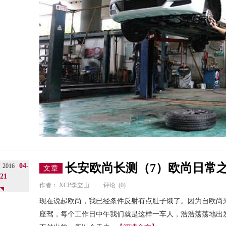
长安欧尚长测（7）欧尚日常
04-
2016
文章
21
作者：
XCP李立山
评论
(0)
现在说起欧尚，我已经条件反射有点肚子饿了。因为自欧尚
座驾，每个工作日中午我们就是这样一车人，浩浩荡荡地出