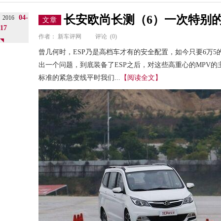
长安欧尚长测（6）一次特别
04-
2016
文章
17
作者：
新车评网
评论
(0)
曾几何时，ESP乃是高档车才有的安全配置，如今只要6万5
出一个问题，到底装备了ESP之后，对这些高重心的MPV
标准的紧急变线平时我们...
【阅读全文】