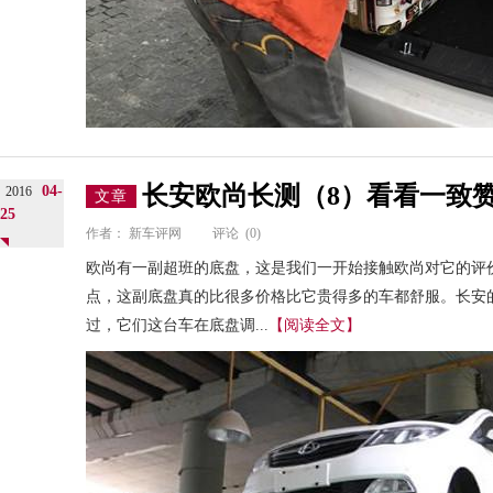
长安欧尚长测（8）看看一致
04-
2016
文章
25
作者：
新车评网
评论
(0)
欧尚有一副超班的底盘，这是我们一开始接触欧尚对它的评
点，这副底盘真的比很多价格比它贵得多的车都舒服。长安
过，它们这台车在底盘调...
【阅读全文】