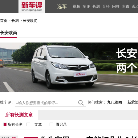
选车
视频
车评
长测
百科
问答
车市
观
首页
>
长测
>
长安欧尚
长安欧尚
搜车评：
热门搜索：
九代雅阁
新蒙
所有长测文章
所有长测
文章
微记录