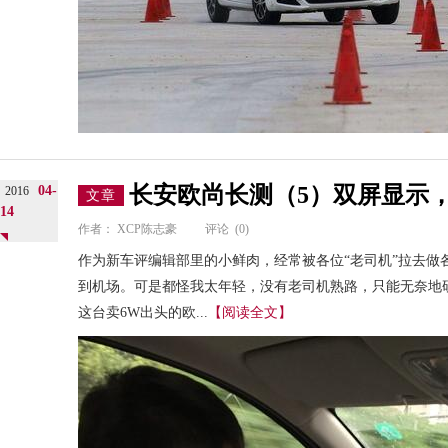
长安欧尚长测（5）双屏显示
04-
2016
文章
14
作者：
XCP陈志豪
评论
(0)
作为新车评编辑部里的小鲜肉，经常被各位“老司机”拉去做
到机场。可是都怪我太年轻，没有老司机熟路，只能无奈地
这台卖6W出头的欧...
【阅读全文】