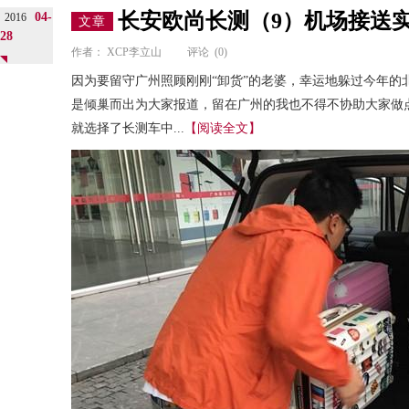
长安欧尚长测（9）机场接送
04-
2016
文章
28
作者：
XCP李立山
评论
(0)
因为要留守广州照顾刚刚“卸货”的老婆，幸运地躲过今年的
是倾巢而出为大家报道，留在广州的我也不得不协助大家做
就选择了长测车中...
【阅读全文】