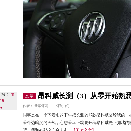
昂科威长测（3）从零开始熟悉
11-
2016
文章
15
作者：
新车评网
评论
(0)
同事是在一个下着雨的下午把长测的17款昂科威交给我的，
着外边暗沉的天气，心想着马上就要开着昂科威走上拥堵的
吧。我和有那么几台车市...
【阅读全文】