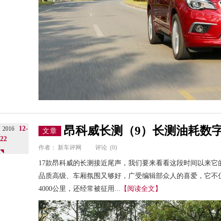
昂科威长测（9）长测油耗数
12-
2016
文章
22
作者：
新车评网
评论
(0)
17款昂科威的长测接近尾声，我们要来看看这段时间以来它
品质高级、车厢氛围又够好，广受编辑部众人的喜爱，它不
4000公里，还经常被征用...
【阅读全文】