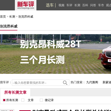
选车
视频
车评
长测
百科
问答
车市
观
首页
>
长测
>
别克昂科威
别克昂科威
搜车评：
热门搜索：
九代雅阁
新蒙
所有长测文章
所有长测
文章
微记录