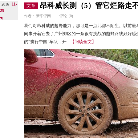
昂科威长测（5）管它烂路走
11-
2016
文章
29
作者：
新车评网
评论
(0)
我们对昂科威的越野能力，那可是一点儿都不陌生。以前最早
同事开着它去了广州郊区的一条很有挑战的越野路线好好感
的“寰行中国”车队，开...
【阅读全文】