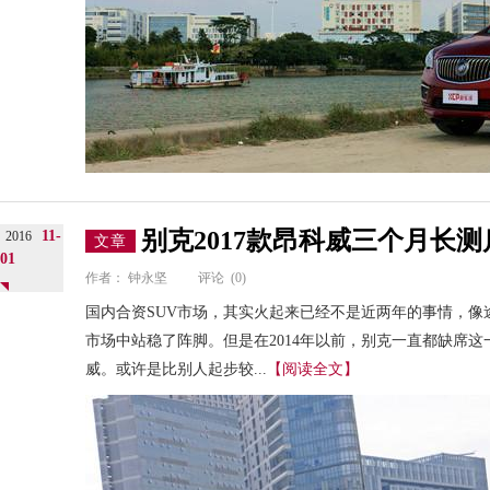
别克2017款昂科威三个月长测
11-
2016
文章
01
作者：
钟永坚
评论
(0)
国内合资SUV市场，其实火起来已经不是近两年的事情，像
市场中站稳了阵脚。但是在2014年以前，别克一直都缺席这一
威。或许是比别人起步较...
【阅读全文】