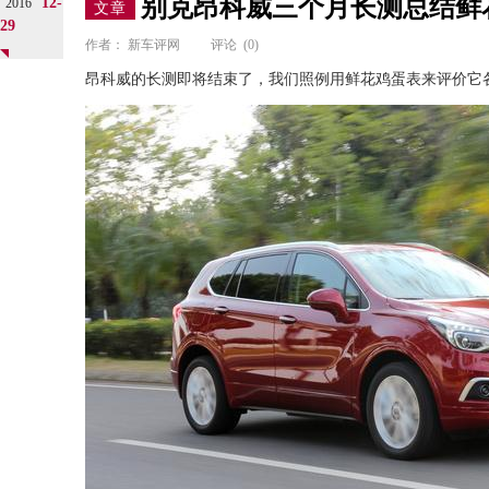
别克昂科威三个月长测总结鲜
12-
2016
文章
29
作者：
新车评网
评论
(0)
昂科威的长测即将结束了，我们照例用鲜花鸡蛋表来评价它各方