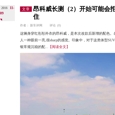
昂科威长测（2）开始可能会拒
11-
2016
文章
09
住
作者：
新车评网
评论
(0)
这辆身穿红彤彤外衣的昂科威，是本次改款后新增的配色。名
人一种眼前一亮,很sharp的感觉。印象中，对于这类体型S
银常规沉稳的配...
【阅读全文】