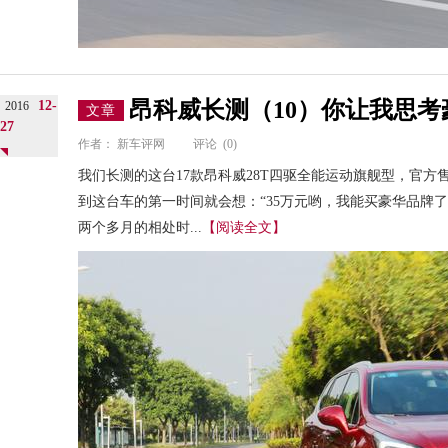
昂科威长测（10）你让我思考
12-
2016
文章
27
作者：
新车评网
评论
(0)
我们长测的这台17款昂科威28T四驱全能运动旗舰型，官方售
到这台车的第一时间就会想：“35万元哟，我能买豪华品牌
两个多月的相处时...
【阅读全文】