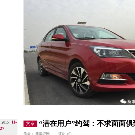
“潜在用户”约驾：不求面面
11-
2015
文章
27
作者：
新车评网
评论
(0)