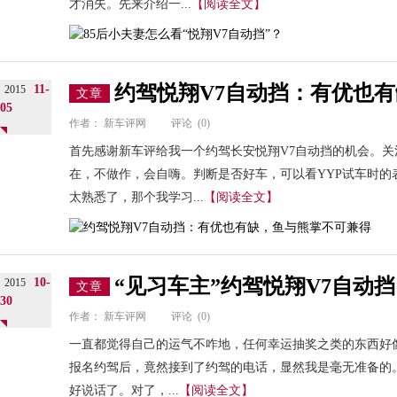
才消失。先来介绍一...
【阅读全文】
约驾悦翔V7自动挡：有优也
11-
2015
文章
05
作者：
新车评网
评论
(0)
首先感谢新车评给我一个约驾长安悦翔V7自动挡的机会。关
在，不做作，会自嗨。判断是否好车，可以看YYP试车时的
太熟悉了，那个我学习...
【阅读全文】
“见习车主”约驾悦翔V7自动
10-
2015
文章
30
作者：
新车评网
评论
(0)
一直都觉得自己的运气不咋地，任何幸运抽奖之类的东西好像
报名约驾后，竟然接到了约驾的电话，显然我是毫无准备的
好说话了。对了，...
【阅读全文】