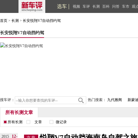
选车
视频
车评
长测
百科
问答
车市
观
首页
>
长测
>
长安悦翔V7自动挡约驾
长安悦翔V7自动挡约驾
搜车评：
热门搜索：
九代雅阁
新蒙
所有长测文章
所有长测
文章
微记录
悦翔V7自动挡海南岛自驾之
12-
2015
文章