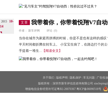
我带着你，你带着悦翔V7自
10-
2015
文章
14
作者：
新车评网
评论
(0)
当你在城市为家庭而拼搏的时候，你是不是也有这样的感叹
半天时间都折腾在转车上。 小宝宝生病了，在路边打个的士
手提着一堆生...
【阅读全文】
关于我们
|
版权声明
|
隐私保护
|
常见问题
|
广告投
版权所有：深圳市新车评信息咨询有限公司 xincheping
增值电信业务经营许可证粤B2-20070367
粤ICP备06090518号