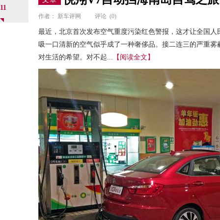
11
作者：
新车评网
评论
(0)
最近，北京首次发布空气重度污染红色警报，这才让全国人
吸一口清新的空气似乎成了一种奢侈品。接二连三的严重雾
对生活的希望。对不起...
【阅读全文】