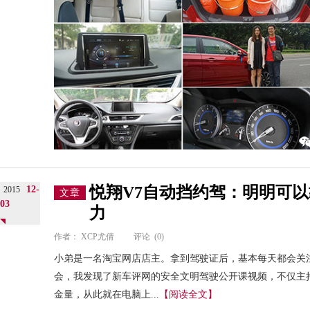
悦翔V7自动挡约驾：明明可
12-
2015
文章
03
力
作者：
XCP尤倩
评论
(0)
小弟是一名淘宝网店店主。拿到驾驶证后，基本每天都会关
会，我发现了新车评网的安全文明驾驶公开课视频，不仅主持
金量，从此就在电脑上...
【阅读全文】