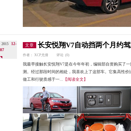
长安悦翔V7自动挡两个月约
12-
2015
文章
07
作者：
XCP尤倩
评论
(0)
我最早接触长安悦翔V7是在今年年初，编辑部自资购买了一部
测。经过那段时间的相处，我喜欢上了这部车。它集高性价
做工和行驶质感于一...
【阅读全文】