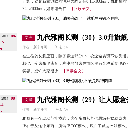
计算，驾驶新蒙迪欧的油耗大约是在8.1L/100km，而雅
7.2L/100km，如果结合在...
【阅读全文】
九代雅阁长测（30）3.0升旗
08-
2014
文章
15
作者：
新车评网
评论
(0)
在过往的长测里面，除了赛道部分CVT变速箱表现不够灵活以
和CVT变速箱很满意，爽快的加速在市区里面穿梭感觉得心
笑容。或许大家很少...
【阅读全文】
九代雅阁长测（29）让人愿
08-
2014
文章
11
作者：
新车评网
评论
(0)
雅阁有一个ECO节能模式，这个东西从九代思域开始就成为
正在普及这个东西。所谓“ECO”模式，说白了就是省油模