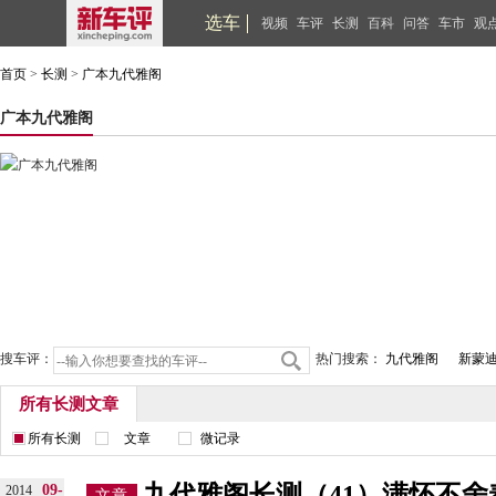
选车
视频
车评
长测
百科
问答
车市
观
首页
>
长测
>
广本九代雅阁
广本九代雅阁
搜车评：
热门搜索：
九代雅阁
新蒙
所有长测文章
所有长测
文章
微记录
九代雅阁长测（41）满怀不
09-
2014
文章