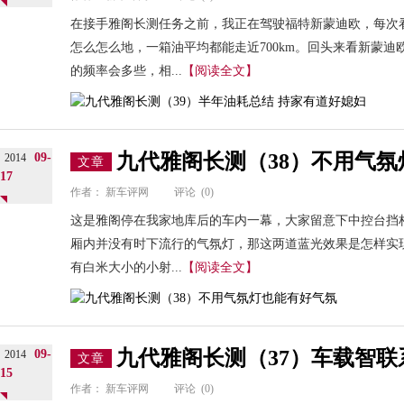
在接手雅阁长测任务之前，我正在驾驶福特新蒙迪欧，每次
怎么怎么地，一箱油平均都能走近700km。回头来看新蒙
的频率会多些，相...
【阅读全文】
九代雅阁长测（38）不用气
09-
2014
文章
17
作者：
新车评网
评论
(0)
这是雅阁停在我家地库后的车内一幕，大家留意下中控台挡
厢内并没有时下流行的气氛灯，那这两道蓝光效果是怎样实
有白米大小的小射...
【阅读全文】
九代雅阁长测（37）车载智
09-
2014
文章
15
作者：
新车评网
评论
(0)