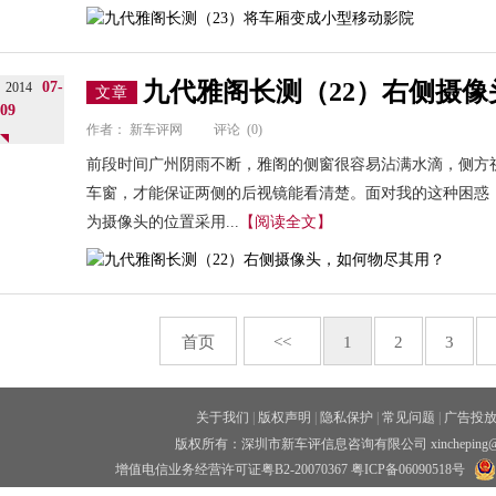
九代雅阁长测（22）右侧摄
07-
2014
文章
09
作者：
新车评网
评论
(0)
前段时间广州阴雨不断，雅阁的侧窗很容易沾满水滴，侧方
车窗，才能保证两侧的后视镜能看清楚。面对我的这种困惑
为摄像头的位置采用...
【阅读全文】
首页
<<
1
2
3
关于我们
|
版权声明
|
隐私保护
|
常见问题
|
广告投
版权所有：深圳市新车评信息咨询有限公司 xincheping
增值电信业务经营许可证粤B2-20070367
粤ICP备06090518号