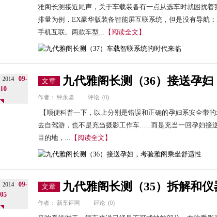
雅阁长测接近尾声，关于车载装备有一点从选车时就困扰着我
排量为例，EX豪华版装备智能屏互联系统，但是没有导航；
手机互联。两款车型...
【阅读全文】
九代雅阁长测（36）接送孕
09-
2014
文章
10
作者：
钟永坚
评论
(0)
【顺便科普一下，以上分别是错误和正确的孕妇系安全带的
去自驾游，也不是充当摄影工作车......而是充当一回孕
目的地，...
【阅读全文】
九代雅阁长测（35）拆解和
09-
2014
文章
05
作者：
新车评网
评论
(0)