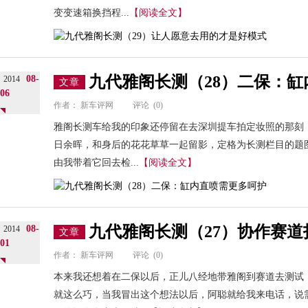
变变速箱换挡程...
【阅读全文】
九代雅阁长测（28）二保：
08-
2014
文章
06
作者：
新车评网
评论
(0)
雅阁长测车给我的印象还停留在去深圳提车拍定妆照的那刻
日余晖，和身后的花花草草一起留影，定格为长测栏目的题图。
由我带着它回去检...
【阅读全文】
九代雅阁长测（27）协作赛道
08-
2014
文章
01
作者：
新车评网
评论
(0)
本来我还想着在二保以后，正儿八经地带雅阁到赛道去测试
就这么巧，当我冒出这个想法以后，阿聪就给我来电话，说