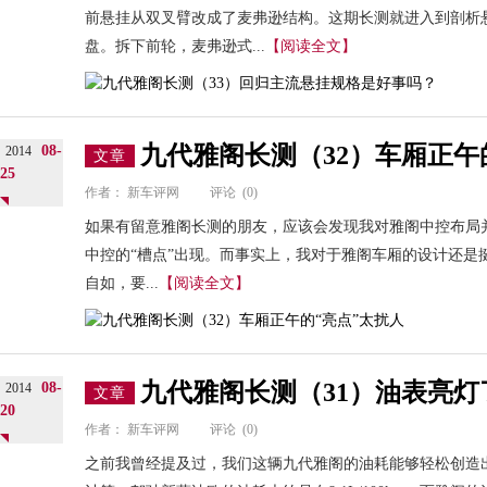
前悬挂从双叉臂改成了麦弗逊结构。这期长测就进入到剖析
盘。拆下前轮，麦弗逊式...
【阅读全文】
九代雅阁长测（32）车厢正午
08-
2014
文章
25
作者：
新车评网
评论
(0)
如果有留意雅阁长测的朋友，应该会发现我对雅阁中控布局并
中控的“槽点”出现。而事实上，我对于雅阁车厢的设计还是
自如，要...
【阅读全文】
九代雅阁长测（31）油表亮
08-
2014
文章
20
作者：
新车评网
评论
(0)
之前我曾经提及过，我们这辆九代雅阁的油耗能够轻松创造