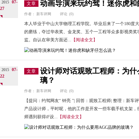
动画导演来玩约驾！迷你虎和
07-
2015
文章
27
作者：
新车评网
评论
(0)
本人毕业于中山大学物理工程学院。毕业后来了一个180度
的磨练，夺过华表奖、金龙奖、五个一工程等众多影视类奖
监。自认在审美方面还...
【阅读全文】
设计师对话观致工程师：为什
07-
2015
文章
22
璃？
作者：
新车评网
评论
(0)
【提问：约驾网友“ 钟亮 ”| 回答：观致工程师| 整理：新
产品设计师，平时呢，他的工作是开发一些车载手机支架，
师遇到获得iF设...
【阅读全文】