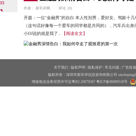
15
作者：
新车评网
评论
(0)
开篇：一位“金融男”的自白 本人性别男，爱好女。驾龄十
（这句话好像每一个爱车的同学都是共同的），汽车兵出身
小DJ说的就是我了...
【阅读全文】
关于我们
|
版权声明
|
隐私保护
|
常见问题
|
广告投
版权所有：深圳市新车评信息咨询有限公司 xincheping
增值电信业务经营许可证粤B2-20070367
粤ICP备06090518号