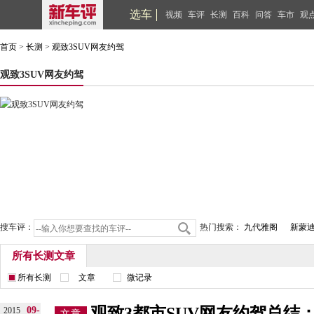
选车
视频
车评
长测
百科
问答
车市
观
首页
>
长测
>
观致3SUV网友约驾
观致3SUV网友约驾
搜车评：
热门搜索：
九代雅阁
新蒙
所有长测文章
所有长测
文章
微记录
观致3都市SUV网友约驾总结
09-
2015
文章