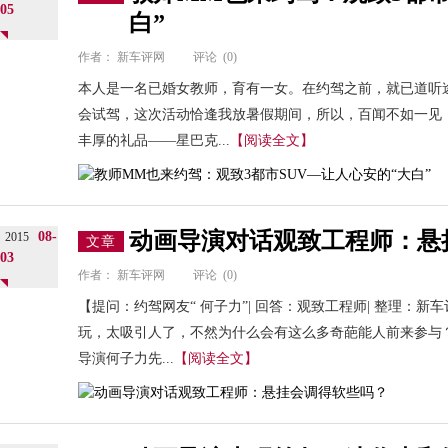
05
白”
作者：
新车评网
评论
(0)
本人是一名已婚女教师，育有一女。在约驾之前，就已道听途
会试驾，这次活动恰逢我放暑假期间，所以，百闻不如一见
丰厚的礼品——星巴克...
【阅读全文】
动画导演对话观致工程师：悬
08-
2015
文章
03
作者：
新车评网
评论
(0)
【提问：约驾网友“ 何子力”| 回答：观致工程师| 整理：
玩，太吸引人了，不然为什么会有这么多奇葩能人前来参与
导演何子力先...
【阅读全文】