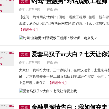
约驾“金融男”对话观致工程
07-
2015
文章
03
作者：
新车评网
评论
(0)
【提问：约驾网友“魏坤” | 回答：观致工程师 | 整理：新
观致，从心认识Ta”已有两位网友约过了哟。什么，你想报名
【阅读全文】
爱套马汉子or大白？七天让你
06-
2015
文章
25
作者：
新车评网
评论
(0)
大家好，我叫符大锤。三十岁以前，在武汉读书，去北京寻
呆，北京长城登高一呼....最后却回到羊城开个安防小公司
上总经理，出任C...
【阅读全文】
金融男深情告白：我如何夺走
06-
2015
文章