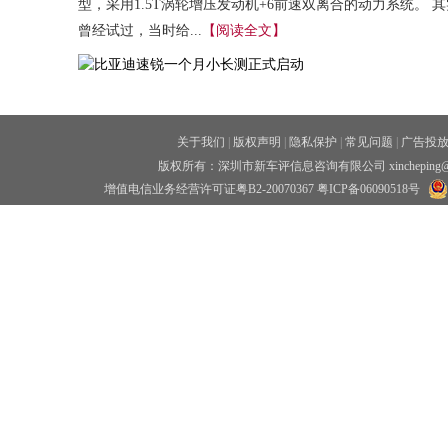
型，采用1.5T涡轮增压发动机+6前速双离合的动力系统。 其
曾经试过，当时给...
【阅读全文】
关于我们
|
版权声明
|
隐私保护
|
常见问题
|
广告投
版权所有：深圳市新车评信息咨询有限公司 xincheping
增值电信业务经营许可证粤B2-20070367
粤ICP备06090518号