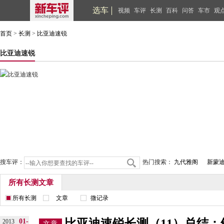
选车
视频
车评
长测
百科
问答
车市
观
首页
>
长测
>
比亚迪速锐
比亚迪速锐
搜车评：
热门搜索：
九代雅阁
新蒙
所有长测文章
所有长测
文章
微记录
比亚迪速锐长测（11）总结：
01-
2013
文章