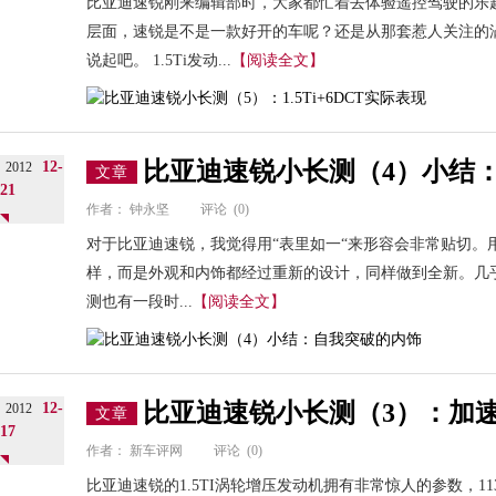
比亚迪速锐刚来编辑部时，大家都忙着去体验遥控驾驶的乐
层面，速锐是不是一款好开的车呢？还是从那套惹人关注的
说起吧。 1.5Ti发动...
【阅读全文】
比亚迪速锐小长测（4）小结
12-
2012
文章
21
作者：
钟永坚
评论
(0)
对于比亚迪速锐，我觉得用“表里如一“来形容会非常贴切。
样，而是外观和内饰都经过重新的设计，同样做到全新。几乎
测也有一段时...
【阅读全文】
比亚迪速锐小长测（3）：加
12-
2012
文章
17
作者：
新车评网
评论
(0)
比亚迪速锐的1.5TI涡轮增压发动机拥有非常惊人的参数，11