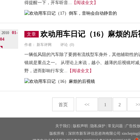
得提醒一下，开车听音...
【阅读全文】
欢动用车日记（16）麻烦的后
01-
2010
文章
04
作者：
新车评网
评论
(0)
一辆低风阻的汽车除了要拥有流线型车身外，其他辅助性的
镜就是重点之一。 从理论上来说，越小、越薄的后视镜对
野，进而影响行车安...
【阅读全文】
首页
<<
1
2
>
关于我们
|
版权声明
|
隐私保护
|
常见问题
|
广告投
版权所有：深圳市新车评信息咨询有限公司 xincheping