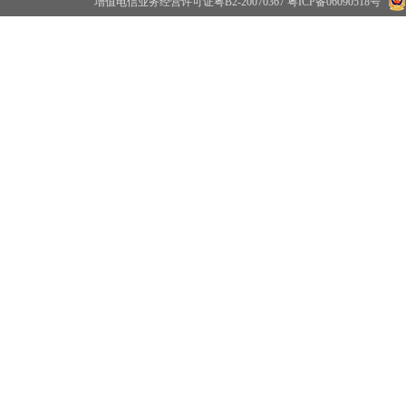
增值电信业务经营许可证粤B2-20070367
粤ICP备06090518号