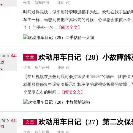
作者：
新车评网
评论
(0)
时间过得很快，似乎用转瞬即逝都不为过。欢动在我手里的
车主一样，当想到要把它卖出去的时候，心里总会依依不舍
了！ 与另外一名...
【阅读全文】
欢动用车日记（28）小故障解
04-
2010
文章
19
作者：
新车评网
评论
(0)
【左后视镜在折叠到底时会持续发出“咔咔”的响声，比较恼
就想顺便修复空调制冷提示灯和左侧的后视镜折叠的故障，
个星期左右的时间...
【阅读全文】
欢动用车日记（27）第二次保
04-
2010
文章
13
作者：
新车评网
评论
(0)