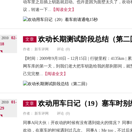
动车里之后插上钥匙就启动。也许是因为面壁太久了，欢动有
议，转速一下...
【阅读全文】
欢动长期测试阶段总结（第二
02-
2010
文章
18
作者：
新车评网
评论
(0)
【时间：2009年9月10日－12月15日 | 行驶里程：4135km
网车库的第一天，到我们老大把车钥匙给我的那刹那间，就
己完完整...
【阅读全文】
欢动用车日记（19）塞车时别
01-
2010
文章
29
作者：
新车评网
评论
(0)
同事A问大伙：开欢动的时候有没有遇到熄火的情况？ 同事
欢动，在塞车的时候遇到过几次。 同事A：Me too，不过