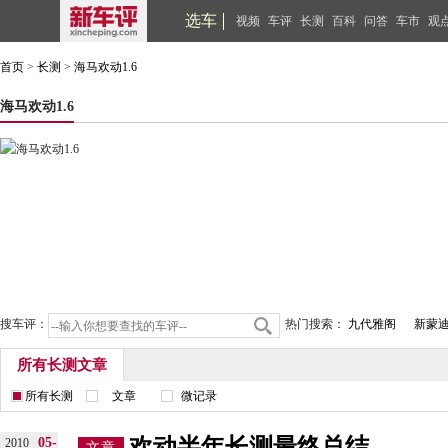
选车
视频
车评
长测
百科
问答
车市
观
首页
>
长测
>
海马欢动1.6
海马欢动1.6
搜车评：
热门搜索：
九代雅阁
新蒙
所有长测文章
所有长测
文章
微记录
欢动半年长测最终总结
05-
2010
文章