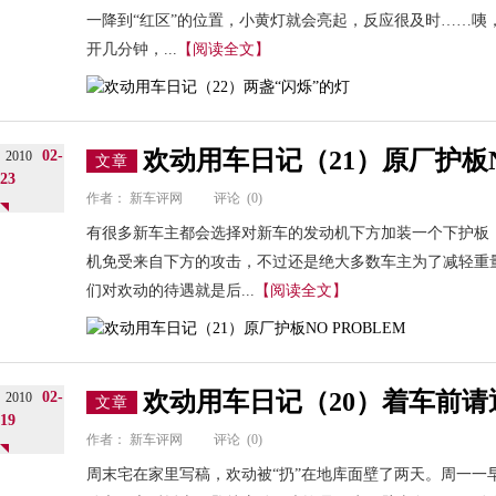
一降到“红区”的位置，小黄灯就会亮起，反应很及时……咦
开几分钟，...
【阅读全文】
欢动用车日记（21）原厂护板NO
02-
2010
文章
23
作者：
新车评网
评论
(0)
有很多新车主都会选择对新车的发动机下方加装一个下护板
机免受来自下方的攻击，不过还是绝大多数车主为了减轻重
们对欢动的待遇就是后...
【阅读全文】
欢动用车日记（20）着车前请
02-
2010
文章
19
作者：
新车评网
评论
(0)
周末宅在家里写稿，欢动被“扔”在地库面壁了两天。周一一