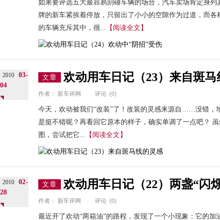
如果要评选五大最容易刮碰车辆的场合，汽车卖场肯定身列
牌的新车紧挨着停放，只留出了小小的空隙作为过道，而各
的车辆充斥其中，很...
【阅读全文】
欢动用车日记（23）来自斑马
03-
2010
文章
04
作者：
新车评网
评论
(0)
今天，欢动被我们“改装”了！改装的灵感来源自……没错，
是挺不错呢？再看回它原本的样子，确实单调了一点吧？ 虽
图，尝试把它...
【阅读全文】
欢动用车日记（22）两盏“闪
02-
2010
文章
28
作者：
新车评网
评论
(0)
最近开了欢动“两箱油”的路程，发现了一个小现象：它的加