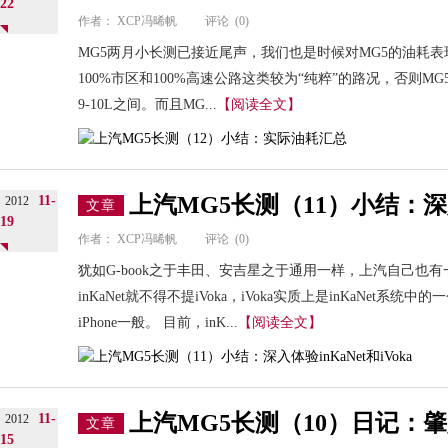
22
作者：
XCP冯晞帆
评论
(0)
MG5两月小长测已接近尾声，我们也是时候对MG5的油耗
100%市区和100%高速公路这类较为“纯粹”的路况，否则M
9-10L之间。而且MG...
【阅读全文】
上汽MG5长测（11）小结：深入体
11-
2012
文章
19
作者：
XCP冯晞帆
评论
(0)
犹如G-book之于丰田、安吉星之于通用一样，上汽自己也有一
inKaNet就不得不提iVoka，iVoka实质上是inKaNet系
iPhone一般。 目前，inK...
【阅读全文】
上汽MG5长测（10）日记：
11-
2012
文章
15