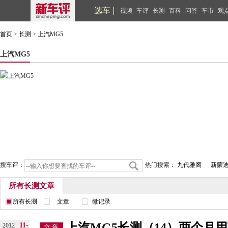
选车
视频
车评
长测
百科
问答
车市
观
首页
>
长测
>
上汽MG5
上汽MG5
搜车评：
热门搜索：
九代雅阁
新蒙
所有长测文章
所有长测
文章
微记录
上汽MG5长测（14）两个月
11-
2012
文章