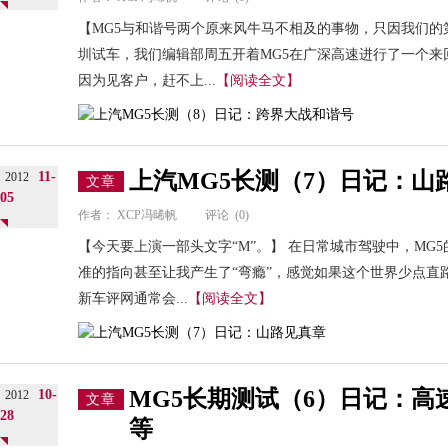
【MG5与和谐号两个原来风牛马不相及的事物，只因我们的
圳试车，我们编辑部周五开着MG5在广深高速进行了一个
因为见客户，赶不上...
【阅读全文】
上汽MG5长测（7）日记：山
11-
2012
文章
05
作者：
XCP冯晞帆
评论
(0)
【今天要上演一部头文字“M”。】 在日常城市驾驶中，MG
准的指向甚至让我产生了“弯瘾”，感觉如果这个世界少点直
新车评网通常会...
【阅读全文】
MG5长期测试（6）日记：
10-
2012
文章
28
等