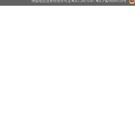
增值电信业务经营许可证粤B2-20070367
粤ICP备06090518号