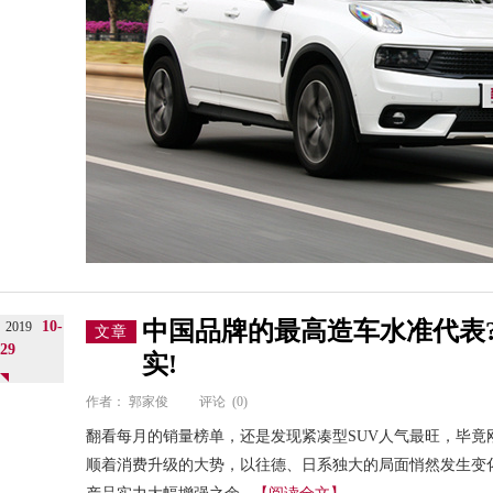
中国品牌的最高造车水准代表
10-
2019
文章
29
实!
作者：
郭家俊
评论
(0)
翻看每月的销量榜单，还是发现紧凑型SUV人气最旺，毕竟
顺着消费升级的大势，以往德、日系独大的局面悄然发生变