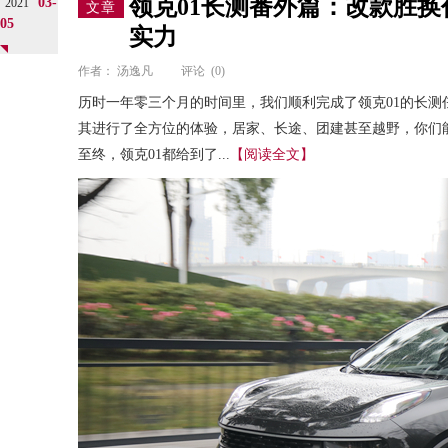
领克01长测番外篇：改款胜
03-
2021
文章
05
实力
作者：
汤逸凡
评论
(0)
历时一年零三个月的时间里，我们顺利完成了领克01的长测
其进行了全方位的体验，居家、长途、团建甚至越野，你们
至终，领克01都给到了...
【阅读全文】