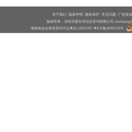
关于我们
|
版权声明
|
隐私保护
|
常见问题
|
广告投
版权所有：深圳市新车评信息咨询有限公司 xincheping
增值电信业务经营许可证粤B2-20070367
粤ICP备06090518号