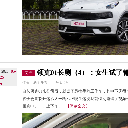
领克01长测（4）：女生试了
05-
2020
文章
25
作者：
新车评网
评论
(0)
自从领克01来公司后，就成了最抢手的工作车，其中不乏很
孩子会喜欢开这么大一辆SUV呢？这次我就特别邀请了视频
领克01。一、上下车、...
【阅读全文】