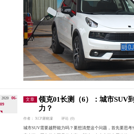
领克01长测（6）：城市SU
06-
2020
文章
09
力？
作者：
XCP屠晓濛
评论
(0)
城市SUV需要越野能力吗？要想清楚这个问题，首先要思考