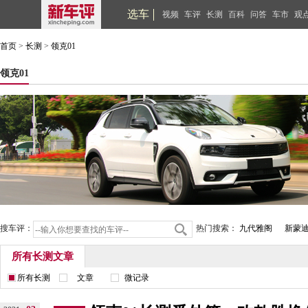
选车
视频
车评
长测
百科
问答
车市
观
首页
>
长测
>
领克01
领克01
搜车评：
热门搜索：
九代雅阁
新蒙
所有长测文章
所有长测
文章
微记录