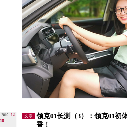
领克01长测（3）：领克01
12-
2019
文章
18
香！