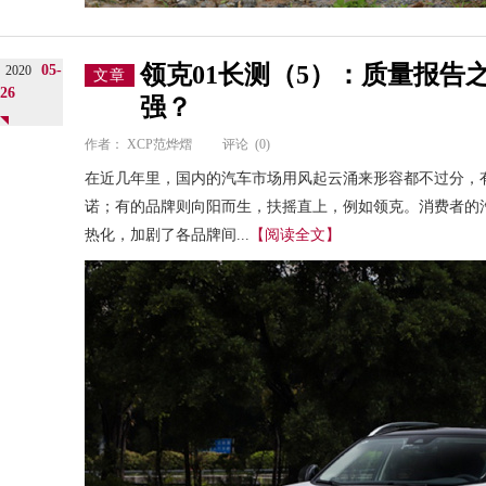
领克01长测（5）：质量报告
05-
2020
文章
26
强？
作者：
XCP范烨熠
评论
(0)
在近几年里，国内的汽车市场用风起云涌来形容都不过分，
诺；有的品牌则向阳而生，扶摇直上，例如领克。消费者的
热化，加剧了各品牌间...
【阅读全文】