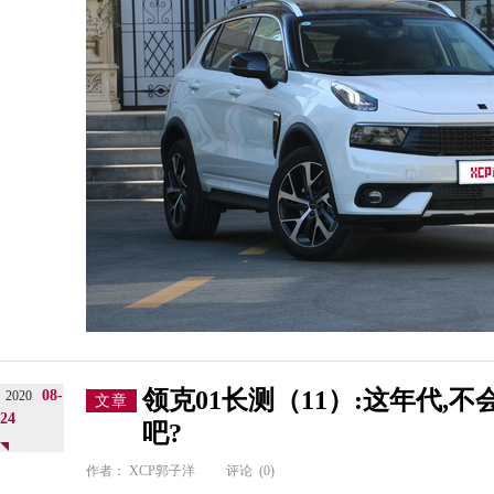
领克01长测（11）:这年代,
08-
2020
文章
24
吧?
作者：
XCP郭子洋
评论
(0)