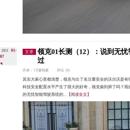
领克01长测（12）：说到无
01-
2021
文章
07
过
作者：
CP廖裕豪
评论
(0)
其实大家心里都清楚，领克与出了名注重安全的沃尔沃是有很
科技安全配置水平产生了很大的好奇，领克偷到师了吗？我们
的无忧智能驾驶系统的...
【阅读全文】