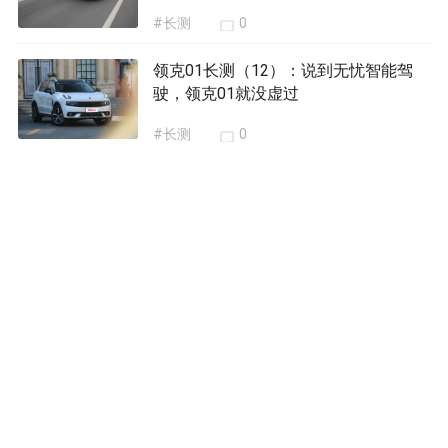
#长测
0
领克01长测（12）：说到无忧智能驾
驶，领克01就没虚过
#长测
0
领克01长测（11）:这年代,不会有人觉
得双离合还很烂吧?
#长测
0
领克01长测（10）：隐藏在安全之下的
好身手
#长测
0
我要评论
共
条评论