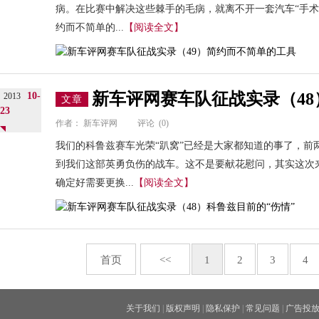
病。在比赛中解决这些棘手的毛病，就离不开一套汽车“手术
约而不简单的...
【阅读全文】
新车评网赛车队征战实录（48
10-
2013
文章
23
作者：
新车评网
评论
(0)
我们的科鲁兹赛车光荣“趴窝”已经是大家都知道的事了，前
到我们这部英勇负伤的战车。这不是要献花慰问，其实这次
确定好需要更换...
【阅读全文】
首页
<<
1
2
3
4
关于我们
|
版权声明
|
隐私保护
|
常见问题
|
广告投