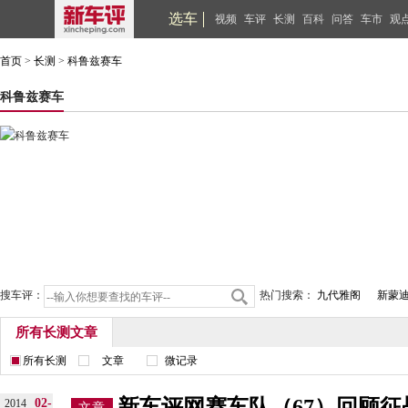
选车
视频
车评
长测
百科
问答
车市
观
首页
>
长测
>
科鲁兹赛车
科鲁兹赛车
搜车评：
热门搜索：
九代雅阁
新蒙
所有长测文章
所有长测
文章
微记录
新车评网赛车队（67）回顾
02-
2014
文章