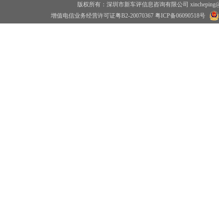
版权所有：深圳市新车评信息咨询有限公司 xincheping
增值电信业务经营许可证粤B2-20070367
粤ICP备06090518号