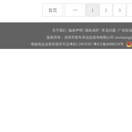
首页
<<
1
2
3
关于我们
|
版权声明
|
隐私保护
|
常见问题
|
广告投
版权所有：深圳市新车评信息咨询有限公司 xincheping
增值电信业务经营许可证粤B2-20070367
粤ICP备06090518号