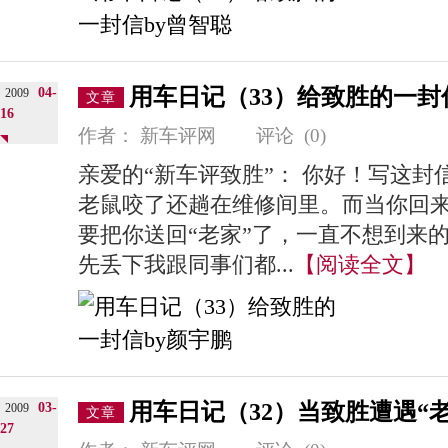
用车日记（33）给致胜的一封
04-
2009
文章
16
作者：
新车评网
评论
(0)
亲爱的“新车评致胜”： 你好！写这
老鼠咬了还趟在维修间里。而当你回
要把你送回“老家”了，一直不想到来
先丢下我跟同事们都...
【阅读全文】
用车日记（32）当致胜遭遇“老
03-
2009
文章
27