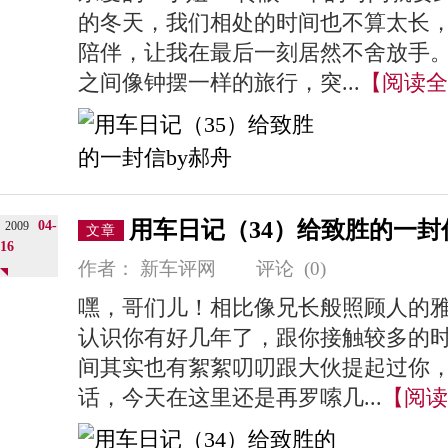
的冬天，我们相处的时间也不算太长
陪伴，让我在最后一刻居然不舍放手
之间像钟摆一样的旅行，突...
【阅读全
用车日记（34）给致胜的一封
04-
2009
文章
16
作者：
新车评网
评论
(0)
嘿，哥们儿！相比像兄长般照顾人的
认识你有好几年了，跟你接触较多的
间其实也有絮絮叨叨跟大伙提起过你
话，今天在这里还是再罗嗦几...
【阅读