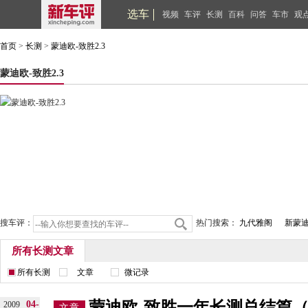
选车
视频
车评
长测
百科
问答
车市
观
首页
>
长测
>
蒙迪欧-致胜2.3
蒙迪欧-致胜2.3
搜车评：
热门搜索：
九代雅阁
新蒙
所有长测文章
所有长测
文章
微记录
蒙迪欧-致胜一年长测总结篇
04-
2009
文章