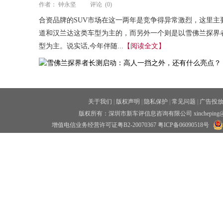
作者：
钟永坚
评论
(0)
合资品牌的SUV市场在这一两年是竞争得异常激烈，这里主
道和汉兰达这类车型为主的，而另外一个则是以雪佛兰探界者和
型为主。说实话,今年伴随...
【阅读全文】
关于我们
|
版权声明
|
隐私保护
|
常见问题
|
广告投
版权所有：深圳市新车评信息咨询有限公司 xincheping
增值电信业务经营许可证粤B2-20070367
粤ICP备06090518号