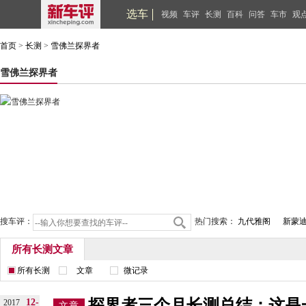
选车
视频
车评
长测
百科
问答
车市
观
首页
>
长测
>
雪佛兰探界者
雪佛兰探界者
搜车评：
热门搜索：
九代雅阁
新蒙
所有长测文章
所有长测
文章
微记录
探界者三个月长测总结：这是
12-
2017
文章