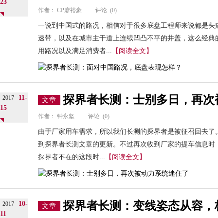
23
作者：
CP廖裕豪
评论
(0)
一说到中国式的路况，相信对于很多底盘工程师来说都是头
速带，以及在城市主干道上连续凹凸不平的井盖，这么经典
用路况以及满足消费者...
【阅读全文】
探界者长测：士别多日，再次
11-
2017
文章
15
作者：
钟永坚
评论
(0)
由于厂家用车需求，所以我们长测的探界者是被征召回去了
到探界者长测文章的更新。不过再次收到厂家的提车信息时
探界者不在的这段时...
【阅读全文】
探界者长测：变线姿态从容，
10-
2017
文章
11