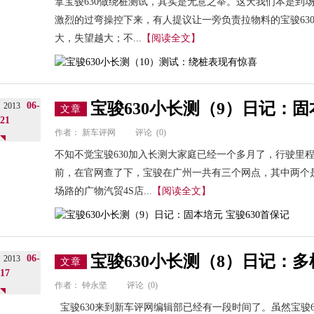
拿宝骏630做绕桩测试，其实是无意之举。这天我们本是到
激烈的过弯操控下来，有人提议让一旁负责拉物料的宝骏63
大，失望越大；不...
【阅读全文】
宝骏630小长测（9）日记：固
06-
2013
文章
21
作者：
新车评网
评论
(0)
不知不觉宝骏630加入长测大家庭已经一个多月了，行驶里程
前，在官网查了下，宝骏在广州一共有三个网点，其中两个
场路的广物汽贸4S店...
【阅读全文】
宝骏630小长测（8）日记：
06-
2013
文章
17
作者：
钟永坚
评论
(0)
宝骏630来到新车评网编辑部已经有一段时间了。虽然宝骏