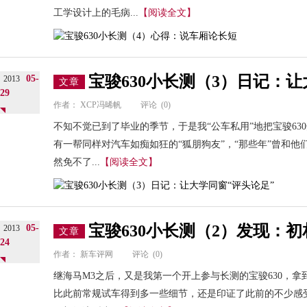
工学设计上的毛病...
【阅读全文】
宝骏630小长测（3）日记：让
05-
2013
文章
29
作者：
XCP冯晞帆
评论
(0)
不知不觉已到了毕业的季节，于是我“公车私用”地把宝骏6
有一帮同样对汽车如痴如狂的“狐朋狗友”，“那些年”曾和他
然免不了...
【阅读全文】
宝骏630小长测（2）发现：
05-
2013
文章
24
作者：
新车评网
评论
(0)
继海马M3之后，又是我第一个开上参与长测的宝骏630，
比此前常规试车得到多一些细节，还是印证了此前的不少感受