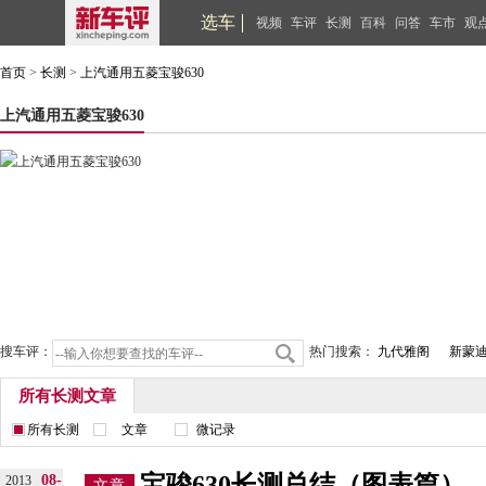
选车
视频
车评
长测
百科
问答
车市
观
首页
>
长测
>
上汽通用五菱宝骏630
上汽通用五菱宝骏630
搜车评：
热门搜索：
九代雅阁
新蒙
所有长测文章
所有长测
文章
微记录
宝骏630长测总结（图表篇）
08-
2013
文章