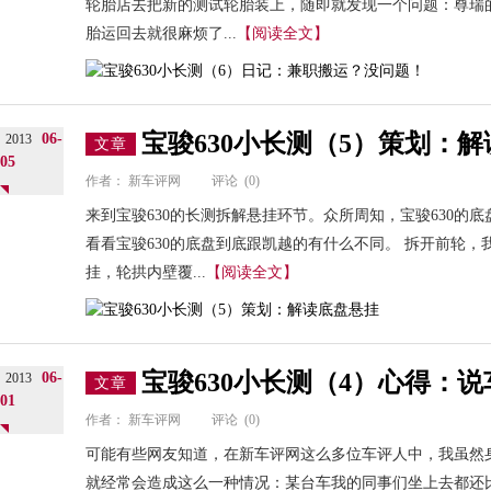
轮胎店去把新的测试轮胎装上，随即就发现一个问题：尊瑞
胎运回去就很麻烦了...
【阅读全文】
宝骏630小长测（5）策划：
06-
2013
文章
05
作者：
新车评网
评论
(0)
来到宝骏630的长测拆解悬挂环节。众所周知，宝骏630的
看看宝骏630的底盘到底跟凯越的有什么不同。 拆开前轮
挂，轮拱内壁覆...
【阅读全文】
宝骏630小长测（4）心得：
06-
2013
文章
01
作者：
新车评网
评论
(0)
可能有些网友知道，在新车评网这么多位车评人中，我虽然身
就经常会造成这么一种情况：某台车我的同事们坐上去都还