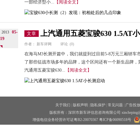
一部经济型小...
【阅读全文】
上汽通用五菱宝骏630 1.5A
05-
2013
文章
19
作者：
新车评网
评论
(0)
在海马M3长测开篇中，我们就提到过目前5-8万元三厢轿
了那些征战市场多年的品牌，这个区间还有一个新生品牌，
汽通用五菱宝骏630...
【阅读全文】
关于我们
|
版权声明
|
隐私保护
|
常见问题
|
广告投
版权所有：深圳市新车评信息咨询有限公司 xincheping
增值电信业务经营许可证粤B2-20070367
粤ICP备06090518号