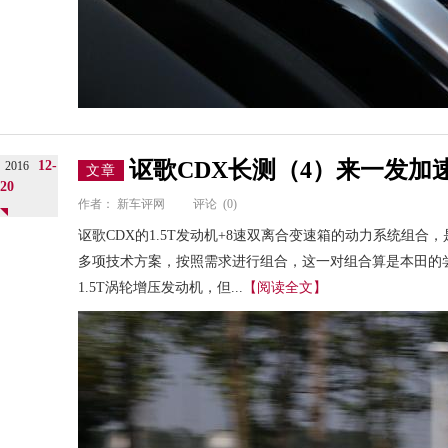
讴歌CDX长测（4）来一发加
12-
2016
文章
20
作者：
新车评网
评论
(0)
讴歌CDX的1.5T发动机+8速双离合变速箱的动力系统组
多项技术方案，按照需求进行组合，这一对组合算是本田的
1.5T涡轮增压发动机，但...
【阅读全文】