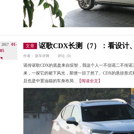
讴歌CDX长测（7）：看设计
01-
2017
文章
05
作者：
新车评网
评论
(0)
谣传讴歌CDX的底盘来自缤智，我这个人一不信谣二不传谣
来，一探它的裙下风光，那便一目了然了。CDX的悬挂形
且也是中置油箱的车身布局...
【阅读全文】