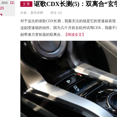
讴歌CDX长测(5)：双离合“
12-
2016
文章
23
作者：
新车评网
评论
(0)
对于这次的讴歌CDX长测，我最关注的就是它的变速箱表
这副变速箱的动作。因为几个月前去杭州试驾CDX，我最
副带液力变矩器的双离合...
【阅读全文】