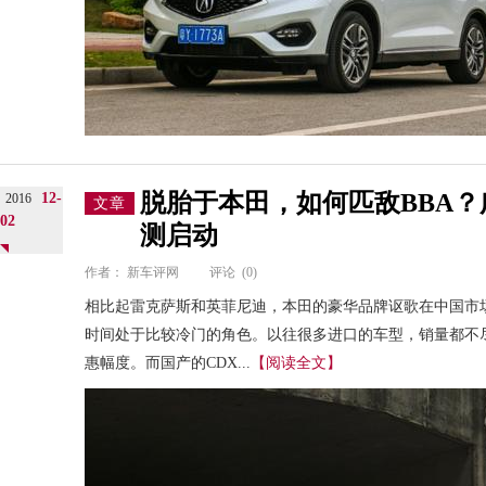
脱胎于本田，如何匹敌BBA？
12-
2016
文章
02
测启动
作者：
新车评网
评论
(0)
相比起雷克萨斯和英菲尼迪，本田的豪华品牌讴歌在中国市
时间处于比较冷门的角色。以往很多进口的车型，销量都不
惠幅度。而国产的CDX...
【阅读全文】