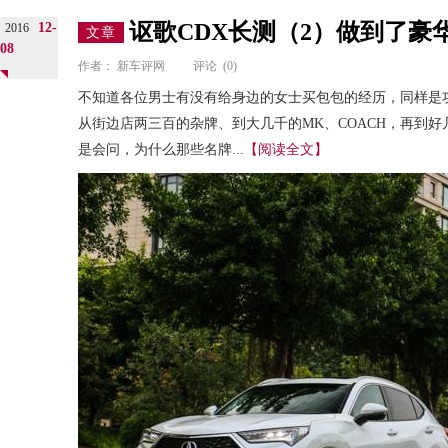
讴歌CDX长测（2）做到了豪
12-
2016
文章
08
作者：
新车评网
评论
(0)
不知道各位男士有没有给身边的女士买包包的经历，同样是
从街边店两三百的杂牌、到大几千的MK、COACH，再到好几万
是会问，为什么那些名牌...
【阅读全文】