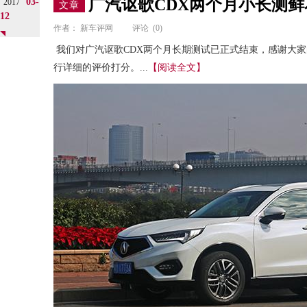
广汽讴歌CDX两个月小长测
03-
2017
文章
12
作者：
新车评网
评论
(0)
我们对广汽讴歌CDX两个月长期测试已正式结束，感谢大
行详细的评价打分。...
【阅读全文】