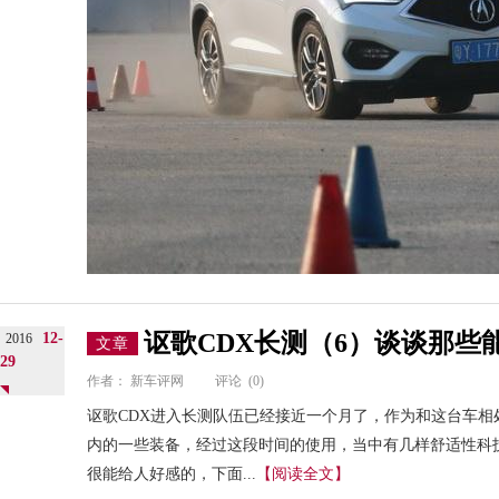
讴歌CDX长测（6）谈谈那些
12-
2016
文章
29
作者：
新车评网
评论
(0)
讴歌CDX进入长测队伍已经接近一个月了，作为和这台车
内的一些装备，经过这段时间的使用，当中有几样舒适性科
很能给人好感的，下面...
【阅读全文】