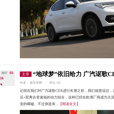
“地球梦”依旧给力 广汽讴歌
01-
2017
文章
16
作者：
新车评网
评论
(0)
记得在我们对广汽讴歌CDX进行长测之初，我们就曾说过
压+双离合变速箱的动力组合，这种已经在欧洲厂商成为主
党的唏嘘。不过倒是有...
【阅读全文】