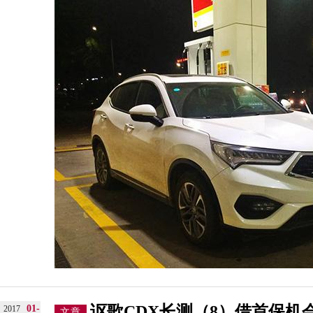
讴歌CDX长测（8）借首保机
01-
2017
文章