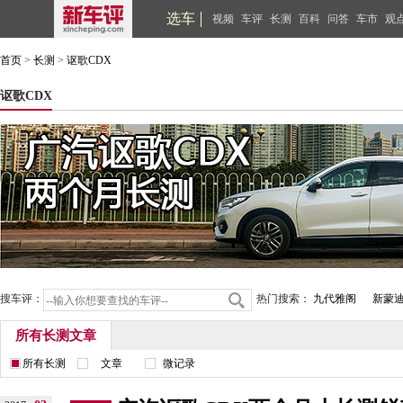
选车
视频
车评
长测
百科
问答
车市
观
首页
>
长测
>
讴歌CDX
讴歌CDX
搜车评：
热门搜索：
九代雅阁
新蒙
所有长测文章
所有长测
文章
微记录