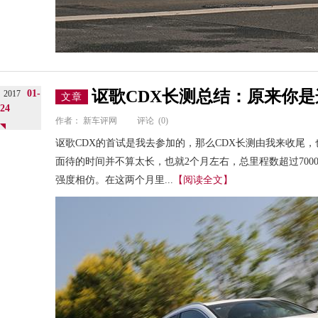
讴歌CDX长测总结：原来你是
01-
2017
文章
24
作者：
新车评网
评论
(0)
讴歌CDX的首试是我去参加的，那么CDX长测由我来收尾，
面待的时间并不算太长，也就2个月左右，总里程数超过700
强度相仿。在这两个月里...
【阅读全文】