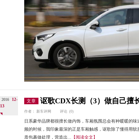
讴歌CDX长测（3）做自己擅
12-
2016
文章
13
作者：
新车评网
评论
(0)
日系豪华品牌都很擅长做内饰，车厢氛围总会有种暖暖的味
频的时候，我印象最深的正是车厢触感，讴歌除了懂得用软
质包裹做处理，营造出...
【阅读全文】