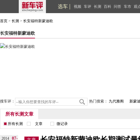
选车
视频
车评
长测
百科
问答
车市
观
首页
>
长测
>
长安福特新蒙迪欧
长安福特新蒙迪欧
搜车评：
热门搜索：
九代雅阁
新蒙
所有长测文章
所有长测
文章
微记录
长安福特新蒙迪欧长期测试最
07-
2014
文章