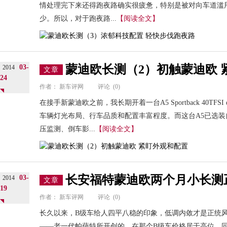
情处理完下来还得跑夜路确实很疲惫，特别是被对向车道滥
少。所以，对于跑夜路...
【阅读全文】
蒙迪欧长测（2）初触蒙迪欧 
03-
2014
文章
24
作者：
新车评网
评论
(0)
在接手新蒙迪欧之前，我长期开着一台A5 Sportback 40TFS
车辆灯光布局、行车品质和配置丰富程度。而这台A5已选
压监测、倒车影...
【阅读全文】
长安福特蒙迪欧两个月小长测
03-
2014
文章
19
作者：
新车评网
评论
(0)
长久以来，B级车给人四平八稳的印象，低调内敛才是正统
——老一代帕萨特所开创的。在那个B级车价格居于高位、