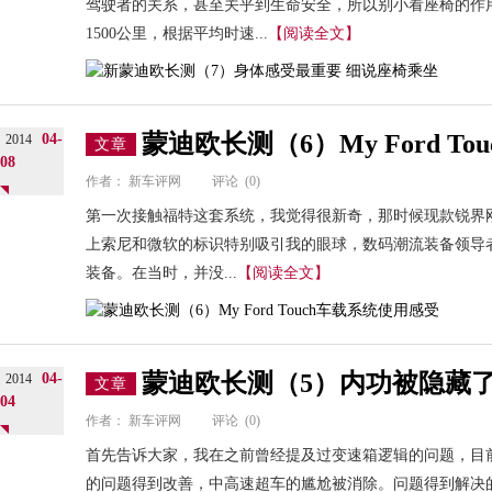
驾驶者的关系，甚至关乎到生命安全，所以别小看座椅的作
1500公里，根据平均时速...
【阅读全文】
蒙迪欧长测（6）My Ford T
04-
2014
文章
08
作者：
新车评网
评论
(0)
第一次接触福特这套系统，我觉得很新奇，那时候现款锐界刚
上索尼和微软的标识特别吸引我的眼球，数码潮流装备领导
装备。在当时，并没...
【阅读全文】
蒙迪欧长测（5）内功被隐藏了
04-
2014
文章
04
作者：
新车评网
评论
(0)
首先告诉大家，我在之前曾经提及过变速箱逻辑的问题，目
的问题得到改善，中高速超车的尴尬被消除。问题得到解决