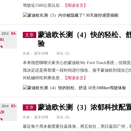
驾驶近1500公里以后...
【阅读全文】
蒙迪欧长测（4）快的轻松、舒适 
04-
2014
文章
01
验
作者：
新车评网
评论
(0)
本来很想聊聊大家关心的蒙迪欧My Ford Touch系统，
我决定还是再暂缓一段时间进行报告。接手蒙迪欧到现在已经1
对机械特性和乘坐质...
【阅读全文】
蒙迪欧长测（3）浓郁科技配置
03-
2014
文章
28
作者：
新车评网
评论
(0)
最近每个周末都需要往返珠海，周五前往，周日返回广州，