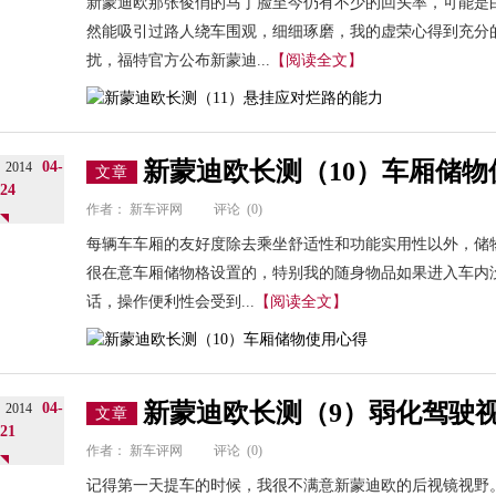
新蒙迪欧那张俊俏的马丁脸至今仍有不少的回头率，可能是
然能吸引过路人绕车围观，细细琢磨，我的虚荣心得到充分
扰，福特官方公布新蒙迪...
【阅读全文】
新蒙迪欧长测（10）车厢储物
04-
2014
文章
24
作者：
新车评网
评论
(0)
每辆车车厢的友好度除去乘坐舒适性和功能实用性以外，储
很在意车厢储物格设置的，特别我的随身物品如果进入车内
话，操作便利性会受到...
【阅读全文】
新蒙迪欧长测（9）弱化驾驶
04-
2014
文章
21
作者：
新车评网
评论
(0)
记得第一天提车的时候，我很不满意新蒙迪欧的后视镜视野