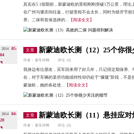
其实在5.1假期前，新蒙迪欧的里程刚刚突破1万公里，理
在广州与肇庆间往返，行驶里程不会太长，同时为错开节前
养。二保和首保选择的...
【阅读全文】
新蒙迪欧长测（12）25个你
05-
2014
文章
04
作者：
新车评网
评论
(0)
我身边有位朋友，买车回来用了好几年，只记得定期保养、
在，对于车辆的某些功能或特性却仍处于“朦胧”阶段，不是很
蒙迪欧，她的各处使...
【阅读全文】
新蒙迪欧长测（11）悬挂应对
04-
2014
文章
28
作者：
新车评网
评论
(0)