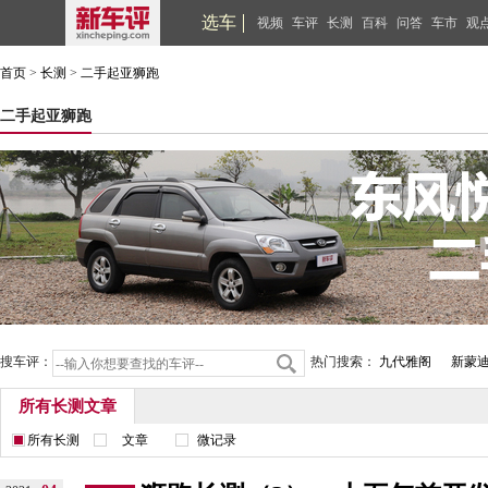
选车
视频
车评
长测
百科
问答
车市
观
首页
>
长测
>
二手起亚狮跑
二手起亚狮跑
搜车评：
热门搜索：
九代雅阁
新蒙
所有长测文章
所有长测
文章
微记录