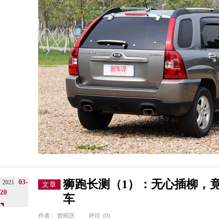
狮跑长测（1）：无心插柳，
03-
2021
文章
20
车
作者：
曾昭庆
评论
(0)