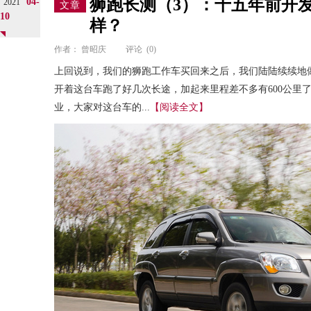
狮跑长测（3）：十五年前开
04-
2021
文章
10
样？
作者：
曾昭庆
评论
(0)
上回说到，我们的狮跑工作车买回来之后，我们陆陆续续地
开着这台车跑了好几次长途，加起来里程差不多有600公里
业，大家对这台车的...
【阅读全文】