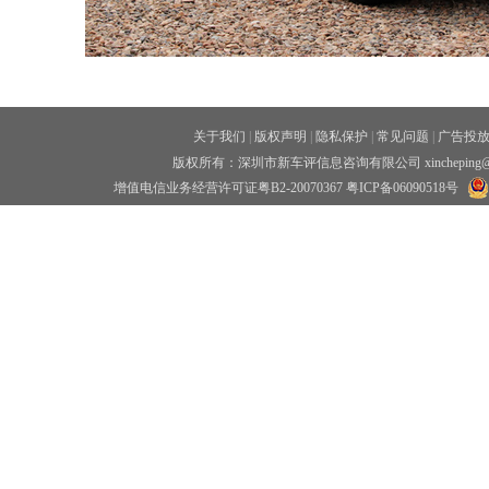
关于我们
|
版权声明
|
隐私保护
|
常见问题
|
广告投
版权所有：深圳市新车评信息咨询有限公司 xincheping
增值电信业务经营许可证粤B2-20070367
粤ICP备06090518号