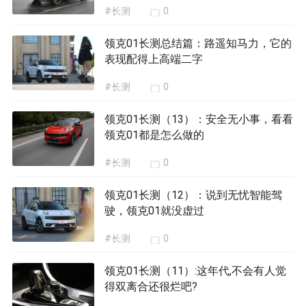
#长测
0
领克01长测总结篇：路遥知马力，它的
表现配得上高端二字
#长测
0
领克01长测（13）：安全无小事，看看
领克01都是怎么做的
#长测
0
领克01长测（12）：说到无忧智能驾
驶，领克01就没虚过
#长测
0
领克01长测（11）:这年代,不会有人觉
得双离合还很烂吧?