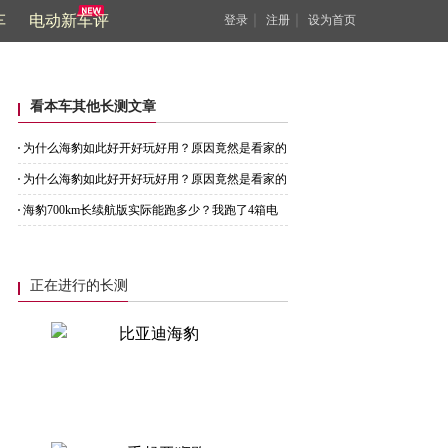
车
电动新车评
｜
｜
登录
注册
设为首页
看本车其他长测文章
为什么海豹如此好开好玩好用？原因竟然是看家的
CTB技术
为什么海豹如此好开好玩好用？原因竟然是看家的
CTB技术
海豹700km长续航版实际能跑多少？我跑了4箱电
来说说
正在进行的长测