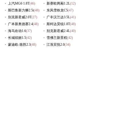
上汽MG6 1.8T
(46)
新赛欧两厢1.2L
(12)
斯巴鲁新力狮2.5i
(48)
东风雪铁龙C5
(47)
别克新君威2.0T
(27)
广丰汉兰达3.5L
(41)
广本新奥德赛2.4
(48)
斯柯达昊锐1.8T
(48)
海马欢动1.6
(37)
别克新君威2.4L
(40)
长城炫丽1.5
(42)
雪佛兰新景程
(42)
蒙迪欧-致胜2.3
(48)
江淮宾悦2.0
(34)