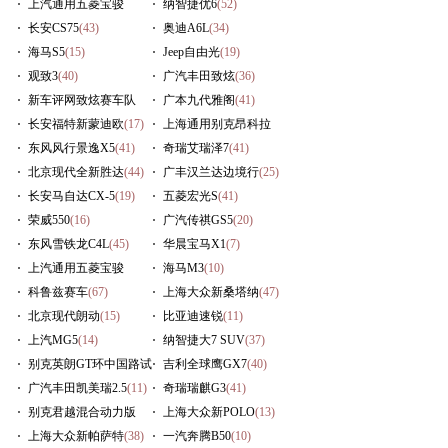
上汽通用五菱宝骏
纳智捷优6
(52)
730
长安CS75
(57)
(43)
奥迪A6L
(34)
海马S5
(15)
Jeep自由光
(19)
观致3
(40)
广汽丰田致炫
(36)
新车评网致炫赛车队
广本九代雅阁
(41)
(236)
长安福特新蒙迪欧
(17)
上海通用别克昂科拉
东风风行景逸X5
(41)
(16)
奇瑞艾瑞泽7
(41)
北京现代全新胜达
(44)
广丰汉兰达边境行
(25)
长安马自达CX-5
(19)
五菱宏光S
(41)
荣威550
(16)
广汽传祺GS5
(20)
东风雪铁龙C4L
(45)
华晨宝马X1
(7)
上汽通用五菱宝骏
海马M3
(10)
630
科鲁兹赛车
(16)
(67)
上海大众新桑塔纳
(47)
北京现代朗动
(15)
比亚迪速锐
(11)
上汽MG5
(14)
纳智捷大7 SUV
(37)
别克英朗GT环中国路试
吉利全球鹰GX7
(40)
(54)
广汽丰田凯美瑞2.5
(11)
奇瑞瑞麒G3
(41)
别克君越混合动力版
上海大众新POLO
(13)
(14)
上海大众新帕萨特
(38)
一汽奔腾B50
(10)