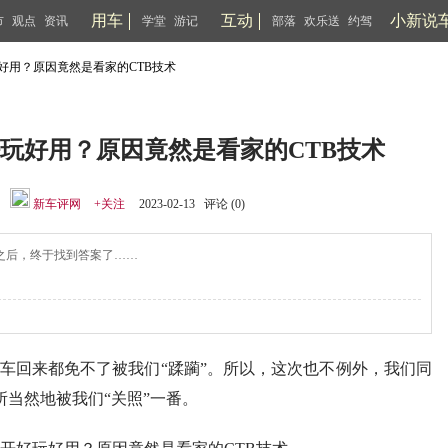
用车
互动
小新说
市
观点
资讯
学堂
游记
部落
欢乐送
约驾
好用？原因竟然是看家的CTB技术
玩好用？原因竟然是看家的CTB技术
：
新车评网
+关注
2023-02-13 评论 (
0
)
之后，终于找到答案了……
新车回来都免不了被我们“蹂躏”。所以，这次也不例外，我们同
所当然地被我们“关照”一番。