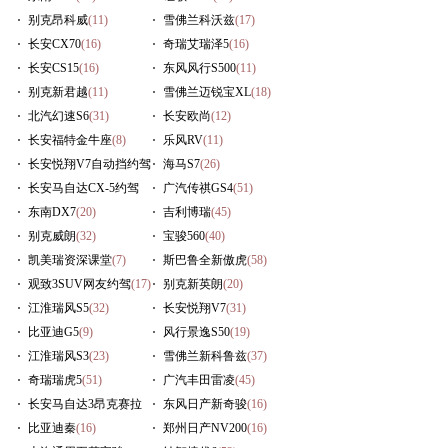
别克昂科威
(11)
雪佛兰科沃兹
(17)
长安CX70
(16)
奇瑞艾瑞泽5
(16)
长安CS15
(16)
东风风行S500
(11)
别克新君越
(11)
雪佛兰迈锐宝XL
(18)
北汽幻速S6
(31)
长安欧尚
(12)
长安福特金牛座
(8)
乐风RV
(11)
长安悦翔V7自动挡约驾
海马S7
(26)
(9)
长安马自达CX-5约驾
广汽传祺GS4
(51)
(10)
东南DX7
(20)
吉利博瑞
(45)
别克威朗
(32)
宝骏560
(40)
凯美瑞资深课堂
(7)
斯巴鲁全新傲虎
(58)
观致3SUV网友约驾
(17)
别克新英朗
(20)
江淮瑞风S5
(32)
长安悦翔V7
(31)
比亚迪G5
(9)
风行景逸S50
(19)
江淮瑞风S3
(23)
雪佛兰新科鲁兹
(37)
奇瑞瑞虎5
(51)
广汽丰田雷凌
(45)
长安马自达3昂克赛拉
东风日产新奇骏
(16)
(29)
比亚迪秦
(16)
郑州日产NV200
(16)