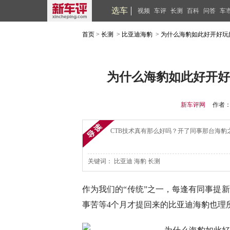
选车
视频
车评
长测
百科
问答
车
首页
>
长测
>
比亚迪海豹
>
为什么海豹如此好开好玩
为什么海豹如此好开好
新车评网
作者
CTB技术真有那么好吗？开了同事那台海豹
关键词：
比亚迪
海豹
长测
作为我们的“传统”之一，每逢有同事提
事苦等4个月才提回来的比亚迪海豹也理