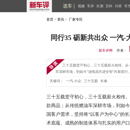
选车
视频
车评
长测
百科
问答
车
首页
>
资讯
>
厂家专区
同行35 砺新共出众 一
新车评网
作者：
三十五载坚守初心，三十五载薪火相传。从
车深耕市场，到如今“油电混共进全智”向新前行
关键词：
一汽-大众 三十五载 长春
三十五载坚守初心，三十五载薪火相传。
款商品；从传统燃油车深耕市场，到如今“
国客户需求，坚持将“以客户为中心”的
术底蕴、成熟的制造体系与扎实的用户口