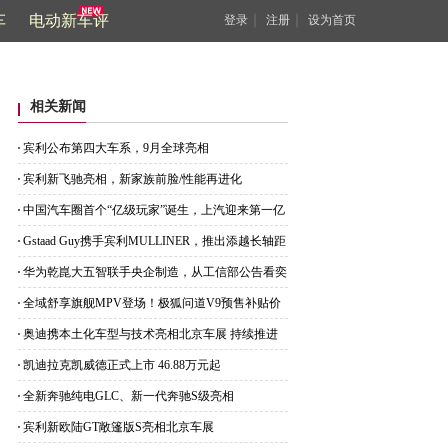
车
电动新车评
｜
｜
登录
注册
设为首页
相关新闻
宾利公布第四大车系，9月全球亮相
宾利新飞驰亮相，新家族前脸/性能再进化
中国汽车圈首个“亿级玩家”诞生，上汽迎来第一亿
位车主
Gstaad Guy携手宾利MULLINER，推出添越长轴距
CHALET版
华为乾崑大五智联手央企制造，从工信部公告看奕
派M8底气
全域舒享旗舰MPV登场！极狐问道V9预售补贴价
21.99万起
奥迪携本土化车型与技术亮相北京车展 持续推进
在华产品布局
凯迪拉克凯威德正式上市 46.88万元起
全新奔驰纯电GLC、新一代奔驰S级亮相
宾利新欧陆GT敞篷版S亮相北京车展