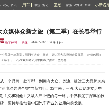
用车
互动
小新说
市
观点
资讯
学堂
游记
部落
欢乐送
约驾
汽-大众媒体众新之旅（第二季）在长春举行
新车评网
+关注
2026-05-30 16:56 评论 (
4
)
一个品牌一款车型，到拥有大众、奥迪、捷达三大品牌30余款商品；从传统燃油
。35年来，一汽-大众始终立足中国客户需求，坚持将
从一个品牌一款车型，到拥有大众、奥迪、捷达三大品牌30余
油电混共进全智”向新前行。35年来，一汽-大众始终立足中
长期主义和利他主义融入产业链的每一环，不仅积淀了深厚的技
碑，更持续推动着中国汽车产业的健康向前发展。