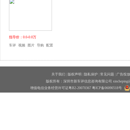
指导价：0.0-0.0万
车评
视频
图片
导购
配置
关于我们
|
版权声明
|
隐私保护
|
常见问题
|
广告投
版权所有：深圳市新车评信息咨询有限公司 xincheping
增值电信业务经营许可证粤B2-20070367
粤ICP备06090518号