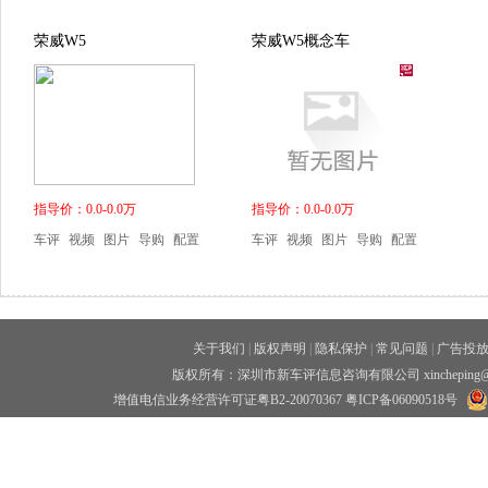
荣威W5
荣威W5概念车
指导价：0.0-0.0万
指导价：0.0-0.0万
车评
视频
图片
导购
配置
车评
视频
图片
导购
配置
关于我们
|
版权声明
|
隐私保护
|
常见问题
|
广告投
版权所有：深圳市新车评信息咨询有限公司 xincheping
增值电信业务经营许可证粤B2-20070367
粤ICP备06090518号