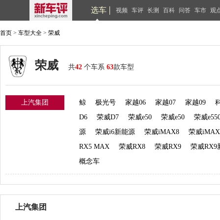
选车
视频
车评
长测
百科
问答
车市
观
首页
>
车型大全
>
荣威
荣威
共
42
个车系
63
款车型
上汽集团
鲸
极光号
家越06
家越07
家越09
D6
荣威D7
荣威e50
荣威e50
荣威e55
源
荣威i6新能源
荣威iMAX8
荣威iMA
RX5 MAX
荣威RX8
荣威RX9
荣威RX9
概念车
上汽集团