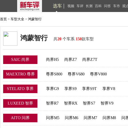
选车
视频
车评
长测
百科
问答
车市
观
首页
>
车型大全
>
鸿蒙智行
鸿蒙智行
共
20
个车系
150
款车型
SAIC 尚界
尚界H5
尚界Z7
尚界Z7T
MAEXTRO 尊界
尊界S800
尊界V680
尊界V800
STELATO 享界
享界G9
享界S9
享界S9T
享界V8
LUXEED 智界
智界R7
智界RX
智界S7
智界V9
AITO 问界
问界M5
问界M6
问界M7
问界M8
问