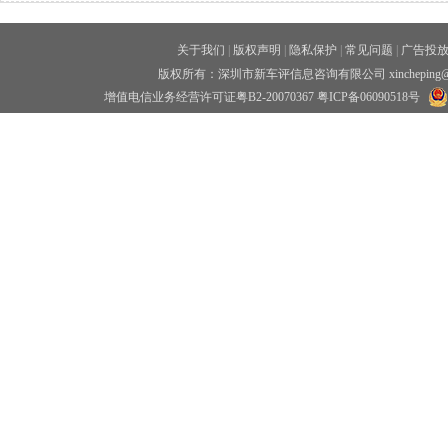
关于我们
|
版权声明
|
隐私保护
|
常见问题
|
广告投
版权所有：深圳市新车评信息咨询有限公司 xincheping
增值电信业务经营许可证粤B2-20070367
粤ICP备06090518号