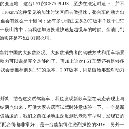
的变速箱，这台1.5T的CS75 PLUS，至少在法定时速下，并不
110km/h这种常见的加速时速区间去做提速，整台车的动力出
会有这么一个疑问：还有多少理由去买2.0T版本？这个1.5T
一段山路中，当我想加速换道快速超越慢车的时候、全油门到
确实还是不如2.0T那么强。
当前中国的大多数路况、大多数消费者的驾驶方式和用车场景
版本的动力可以说是完全足够的了。再加上这次1.5T车型还有足够多
会更推荐购买1.5T的版本。2.0T版本，则是留给那些对动力
测试，结合这次试驾新车，我也发现新款车型在动态表现上与
结两点出来，可供大家去店面试驾时注意体验一下。一个是新
偏活泼的，我们之前在场地里深度测试老款车型时，发现它的
配合得都非常好，是一台能架得住激烈操控的SUV；另外一