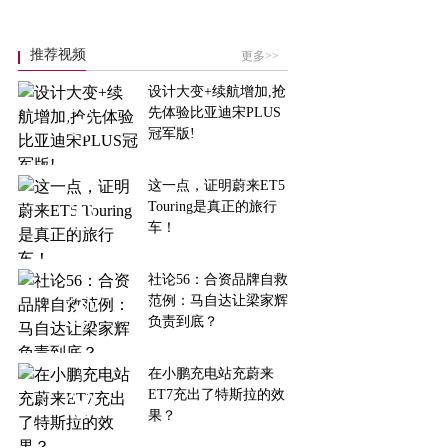
推荐视频
更多>>
设计大变+续航增加,抢
先体验比亚迪宋PLUS
冠军版!
这一点，证明蔚来ET5
Touring是真正的旅行
车！
社论56：合资品牌自救
范例：马自达让梁家辉
负责到底？
在小鹏充电站充蔚来
ET7充出了特斯拉的效
果？