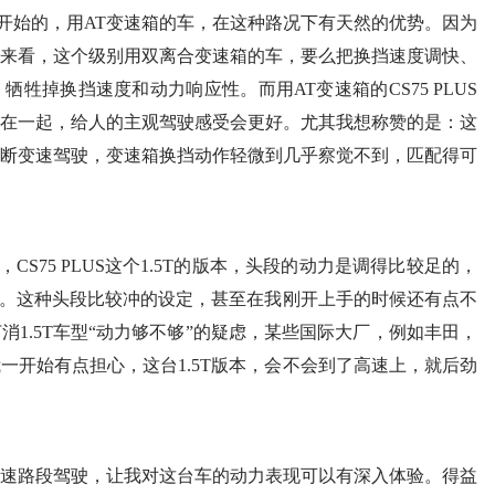
开始的，用AT变速箱的车，在这种路况下有天然的优势。因为
来看，这个级别用双离合变速箱的车，要么把换挡速度调快、
牲掉换挡速度和动力响应性。而用AT变速箱的CS75 PLUS
在一起，给人的主观驾驶感受会更好。尤其我想称赞的是：这
断变速驾驶，变速箱换挡动作轻微到几乎察觉不到，匹配得可
S75 PLUS这个1.5T的版本，头段的动力是调得比较足的，
区别。这种头段比较冲的设定，甚至在我刚开上手的时候还有点不
1.5T车型“动力够不够”的疑虑，某些国际大厂，例如丰田，
一开始有点担心，这台1.5T版本，会不会到了高速上，就后劲
的高速路段驾驶，让我对这台车的动力表现可以有深入体验。得益