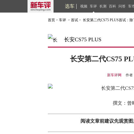
选车
视频
车评
长测
百科
问答
车
首页
>
车评
>
首试
>
长安第二代CS75 PLUS首试：
长安CS75 PLUS
长安第二代CS75 
新车评网
作者
撰文：曾
阅读文章前建议先观赏图