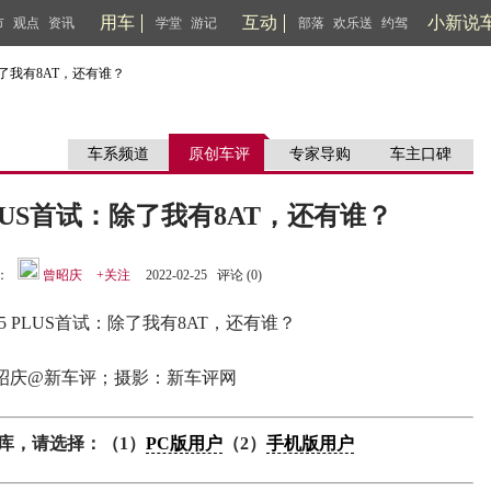
用车
互动
小新说
市
观点
资讯
学堂
游记
部落
欢乐送
约驾
除了我有8AT，还有谁？
车系频道
原创车评
专家导购
车主口碑
PLUS首试：除了我有8AT，还有谁？
：
曾昭庆
+关注
2022-02-25 评论 (
0
)
昭庆@新车评；摄影：新车评网
库，请选择：（1）
PC版用户
（2）
手机版用户