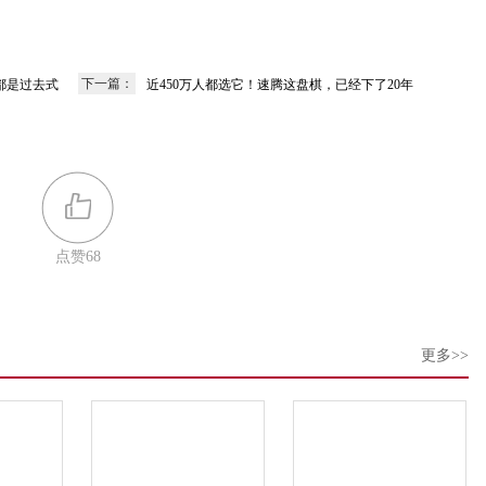
下一篇：
都是过去式
近450万人都选它！速腾这盘棋，已经下了20年
点赞
68
更多>>