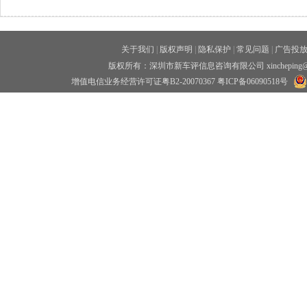
关于我们
|
版权声明
|
隐私保护
|
常见问题
|
广告投
版权所有：深圳市新车评信息咨询有限公司 xincheping
增值电信业务经营许可证粤B2-20070367
粤ICP备06090518号