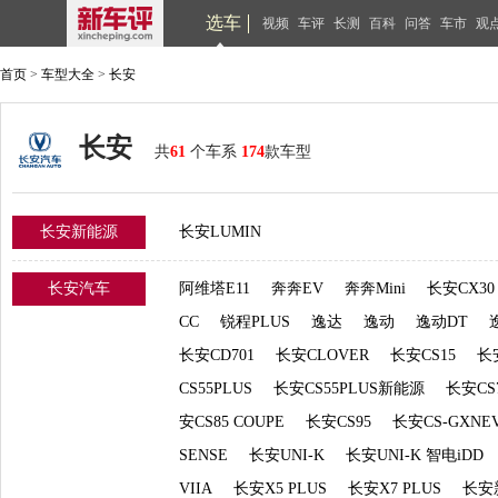
选车
视频
车评
长测
百科
问答
车市
观
首页
>
车型大全
>
长安
长安
共
61
个车系
174
款车型
长安新能源
长安LUMIN
长安汽车
阿维塔E11
奔奔EV
奔奔Mini
长安CX30
CC
锐程PLUS
逸达
逸动
逸动DT
长安CD701
长安CLOVER
长安CS15
长
CS55PLUS
长安CS55PLUS新能源
长安CS
安CS85 COUPE
长安CS95
长安CS-GXNE
SENSE
长安UNI-K
长安UNI-K 智电iDD
VIIA
长安X5 PLUS
长安X7 PLUS
长安新