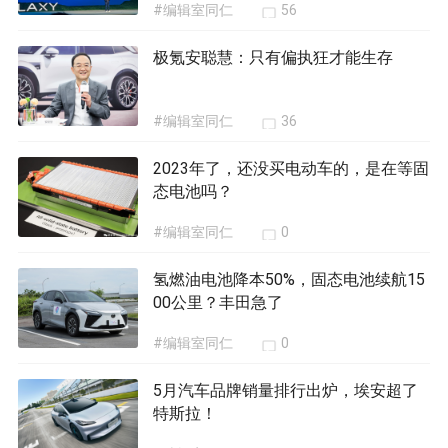
#编辑室同仁
56
极氪安聪慧：只有偏执狂才能生存
#编辑室同仁
36
2023年了，还没买电动车的，是在等固
态电池吗？
#编辑室同仁
0
氢燃油电池降本50%，固态电池续航15
00公里？丰田急了
#编辑室同仁
0
5月汽车品牌销量排行出炉，埃安超了
特斯拉！